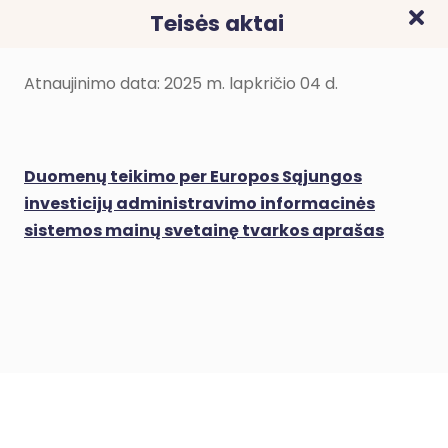
Teisės aktai
Atnaujinimo data: 2025 m. lapkričio 04 d.
Duomenų teikimo per Europos Sąjungos
investicijų administravimo informacinės
sistemos mainų svetainę tvarkos aprašas