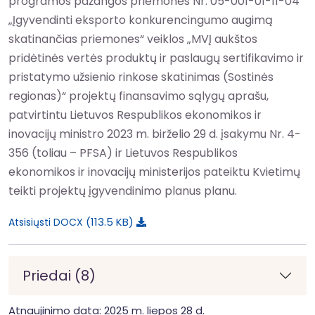
programos pažangos priemonės Nr. 05-001-01-11-04
„Įgyvendinti eksporto konkurencingumo augimą
skatinančias priemones“ veiklos „MVĮ aukštos
pridėtinės vertės produktų ir paslaugų sertifikavimo ir
pristatymo užsienio rinkose skatinimas (Sostinės
regionas)“ projektų finansavimo sąlygų aprašu,
patvirtintu Lietuvos Respublikos ekonomikos ir
inovacijų ministro 2023 m. birželio 29 d. įsakymu Nr. 4-
356 (toliau – PFSA) ir Lietuvos Respublikos
ekonomikos ir inovacijų ministerijos pateiktu Kvietimų
teikti projektų įgyvendinimo planus planu.
113.5 KB
Atsisiųsti DOCX
Priedai (8)
Atnaujinimo data: 2025 m. liepos 28 d.