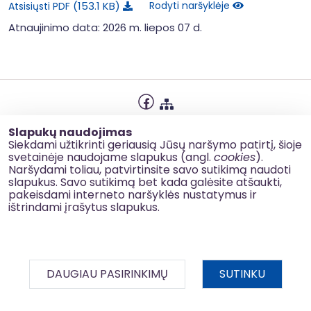
153.1 KB
Rodyti naršyklėje
Atsisiųsti PDF
Atnaujinimo data: 2026 m. liepos 07 d.
Privatumo politika
Slapukų naudojimas
Slapukų naudojimas
Siekdami užtikrinti geriausią Jūsų naršymo patirtį, šioje
svetainėje naudojame slapukus (angl.
cookies
).
Korupcijos prevencija
Naršydami toliau, patvirtinsite savo sutikimą naudoti
slapukus. Savo sutikimą bet kada galėsite atšaukti,
Kontaktai
pakeisdami interneto naršyklės nustatymus ir
ištrindami įrašytus slapukus.
© 2026 esinvesticijos.lt
DAUGIAU PASIRINKIMŲ
SUTINKU
BDAR