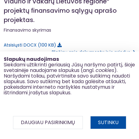
Vidurio ir vakarų Lietuvos regione“
projektų finansavimo sąlygų aprašo
projektas.
Finansavimo skyrimas
100 KB
Atsisiųsti DOCX
Plačiau apie dokumentą ir jo priedus
Slapukų naudojimas
Siekdami užtikrinti geriausią Jūsų naršymo patirtį, šioje
svetainėje naudojame slapukus (angl.
cookies
).
Naršydami toliau, patvirtinsite savo sutikimą naudoti
slapukus. Savo sutikimą bet kada galėsite atšaukti,
pakeisdami interneto naršyklės nustatymus ir
ištrindami įrašytus slapukus.
2026-06-25 Nr. SR-2173 | Dokumentą priėmė: Švietimo,
mokslo ir sporto ministerija
Aprašas
Dokumento projektas
DAUGIAU PASIRINKIMŲ
SUTINKU
Pastabos teikiamos iki liepos 7 d.
Įsakymas „Dėl 2021–2030 m. plėtros
BDAR