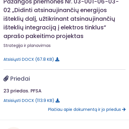
Pažangos priemonės Nr. 03-001-06-03-
02 „Didinti atsinaujinančių energijos
išteklių dalį, užtikrinant atsinaujinančių
išteklių integraciją į elektros tinklus“
aprašo pakeitimo projektas
Strategija ir planavimas
67.8 KB
Atsisiųsti DOCX
Priedai
23 priedas. PFSA
113.9 KB
Atsisiųsti DOCX
Plačiau apie dokumentą ir jo priedus