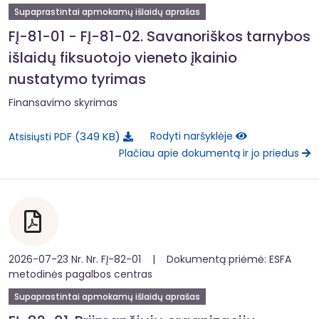
Supaprastintai apmokamų išlaidų aprašas
FĮ-81-01 - FĮ-81-02. Savanoriškos tarnybos
išlaidų fiksuotojo vieneto įkainio
nustatymo tyrimas
Finansavimo skyrimas
349 KB
Rodyti naršyklėje
Atsisiųsti PDF
Plačiau apie dokumentą ir jo priedus
2026-07-23 Nr. Nr. FĮ-82-01 | Dokumentą priėmė: ESFA
metodinės pagalbos centras
Supaprastintai apmokamų išlaidų aprašas