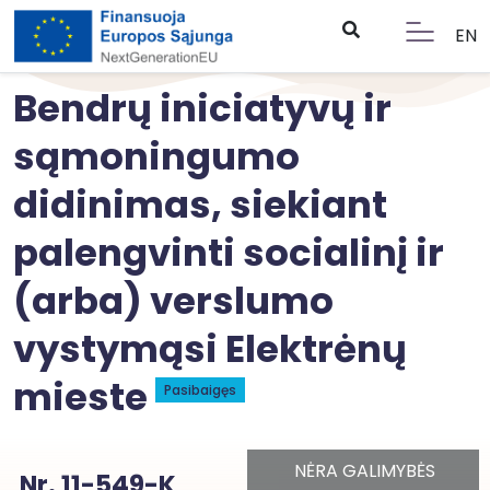
EN
Bendrų iniciatyvų ir
sąmoningumo
didinimas, siekiant
palengvinti socialinį ir
(arba) verslumo
vystymąsi Elektrėnų
mieste
Pasibaigęs
NĖRA GALIMYBĖS
Nr. 11-549-K