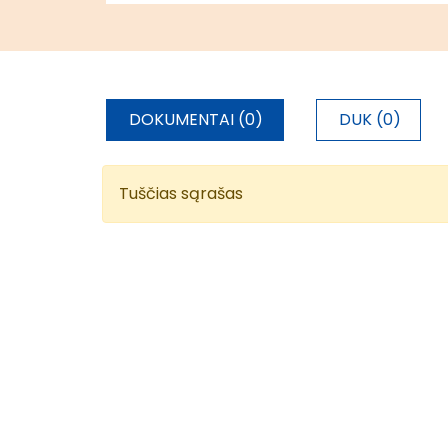
DOKUMENTAI (0)
DUK (0)
Tuščias sąrašas