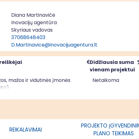
Diana Martinavičė
Inovacijų agentūra
Skyriaus vadovas
37068648403
D.Martinavice@inovacijuagentura.lt
reiškėjai
Didžiausia suma
vienam projektui
os, mažos ir vidutinės įmonės
Netaikoma
MVĮ).
PROJEKTO ĮGYVENDIN
REIKALAVIMAI
PLANO TEIKIMAS