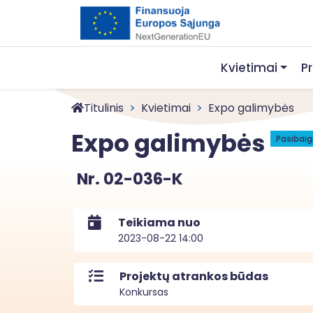
Kvietimai
P
Titulinis
Kvietimai
Expo galimybės
Expo galimybės
Pasibaig
Nr. 02-036-K
Teikiama nuo
2023-08-22 14:00
Projektų atrankos būdas
Konkursas