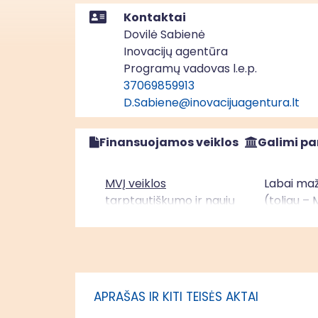
Kontaktai
Dovilė Sabienė
Inovacijų agentūra
Programų vadovas l.e.p.
37069859913
D.Sabiene@inovacijuagentura.lt
Finansuojamos veiklos
Galimi pa
MVĮ veiklos
Labai maž
tarptautiškumo ir naujų
(toliau – 
eksporto rinkų
identifikavimo veiklų
skatinimas (VVL
regionas)
APRAŠAS IR KITI TEISĖS AKTAI