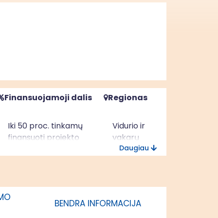
Finansuojamoji dalis
Regionas
Iki 50 proc. tinkamų
Vidurio ir
finansuoti projekto
vakarų
Daugiau
išlaidų
Lietuvos
regionas
IMO
BENDRA INFORMACIJA