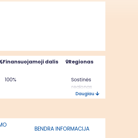
Finansuojamoji dalis
Regionas
100%
Sostinės
regionas
Daugiau
100%
Vidurio ir
vakarų
Lietuvos
regionas
IMO
BENDRA INFORMACIJA