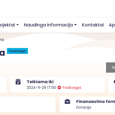
rojektai
Naudinga informacija
Kontaktai
Ap
ra
ra
Pasibaigęs
N
Teikiama iki
2024-11-29 17:00
Pasibaigęs
Finansavimo for
Dotacija