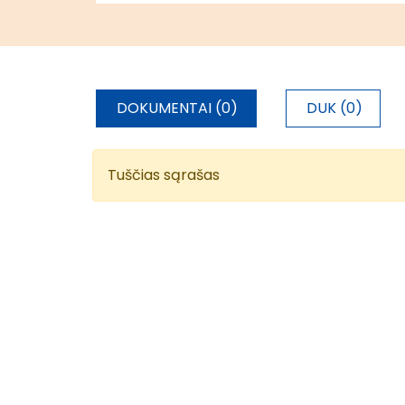
DOKUMENTAI (0)
DUK (0)
Tuščias sąrašas