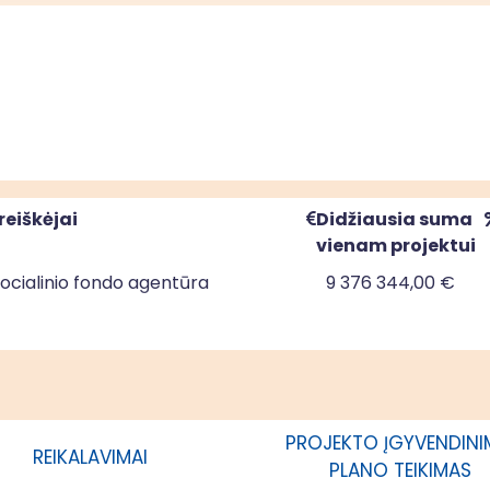
reiškėjai
Didžiausia suma
vienam projektui
ocialinio fondo agentūra
9 376 344,00 €
ocialinio fondo agentūra
4 368 756,00 €
PROJEKTO ĮGYVENDIN
REIKALAVIMAI
PLANO TEIKIMAS