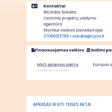
Kontaktai
Ričardas Šokaitis
Centrinė projektų valdymo
agentūra
Skyriaus vadovo pavaduotojas
37066313765
r.sokaitis@cpva.lt
Finansuojamos veiklos
Galimi pa
MVG sistemos plėtra
Europos s
Sostinės regione
MVG sistemos plėtra
Europos s
Vidurio ir vakarų Lietuvos
regione
APRAŠAS IR KITI TEISĖS AKTAI