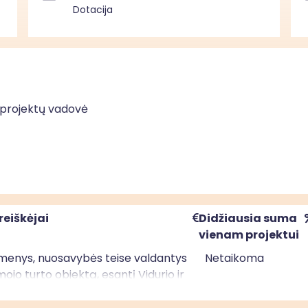
Dotacija
 projektų vadovė
reiškėjai
Didžiausia suma
vienam projektui
asmenys, nuosavybės teise valdantys
Netaikoma
ojo turto objektą, esantį Vidurio ir
etuvos regione, kurio ribos
s Lietuvos Respublikos Vyriausybės