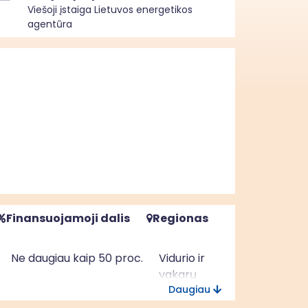
Viešoji įstaiga Lietuvos energetikos
agentūra
Finansuojamoji dalis
Regionas
Ne daugiau kaip 50 proc.
Vidurio ir
vakarų
Daugiau
Lietuvos
regionas