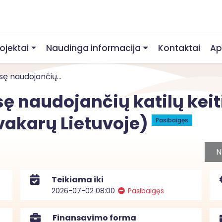
rojektai
Naudinga informacija
Kontaktai
Ap
ę naudojančių...
ę naudojančių katilų ke
 vakarų Lietuvoje)
Pasibaigęs
N
Teikiama iki
2026-07-02 08:00
Pasibaigęs
Finansavimo forma