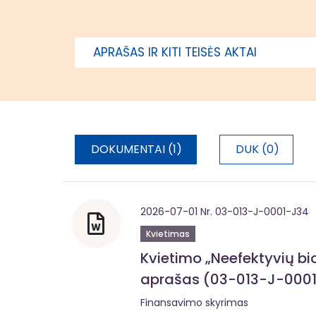
gamybos technologijas,
2016 m. sa
individualiuose namuose,
Sostinės r
neprijungtuose prie CŠT
regiono s
APRAŠAS IR KITI TEISĖS AKTAI
Vidurio ir Vakarų
Lietuvoje
DOKUMENTAI (1)
DUK (0)
2026-07-01 Nr. 03-013-J-0001-J34
Kvietimas
Kvietimo „Neefektyvių bi
aprašas (03-013-J-000
Finansavimo skyrimas