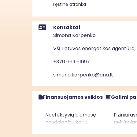
Tęstinė atranka
Kontaktai
Simona Karpenko
VšĮ Lietuvos energetikos agentūra,
+370 669 61697
simona.karpenko@ena.lt
Finansuojamos veiklos
Galimi pa
Neefektyvių biomasę
Fiziniai 
naudojančių katilų
nekilnojam
keitimas į efektyvesnes,
vakarų Li
AEI naudojančias šilumos
apibrėžto