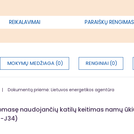
usio 6 d. nutarimu Nr. 5 „Dėl
egiono ir Vidurio ir vakarų Lietuvos
udarymo“.
REIKALAVIMAI
PARAIŠKŲ RENGIMAS
MOKYMŲ MEDŽIAGA (0)
RENGINIAI (0)
 | Dokumentą priėmė: Lietuvos energetikos agentūra
omasę naudojančių katilų keitimas namų ūkiuo
1-J34)