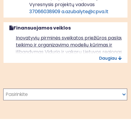
Vyresnysis projektų vadovas
37066038909
a.azubalyte@cpva.lt
Finansuojamos veiklos
Inovatyvių pirminės sveikatos priežiūros paslaugų
teikimo ir organizavimo modelių kūrimas ir
išbandymas Vidurio ir vakarų Lietuvos regionas
Daugiau
Paieška
Pasirinkite