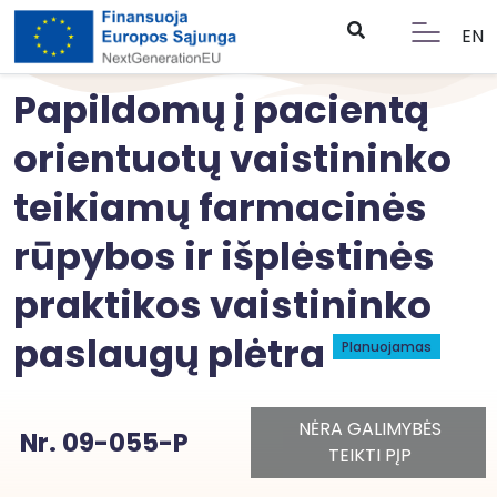
EN
Papildomų į pacientą
orientuotų vaistininko
teikiamų farmacinės
rūpybos ir išplėstinės
praktikos vaistininko
paslaugų plėtra
Planuojamas
NĖRA GALIMYBĖS
Nr. 09-055-P
TEIKTI PĮP