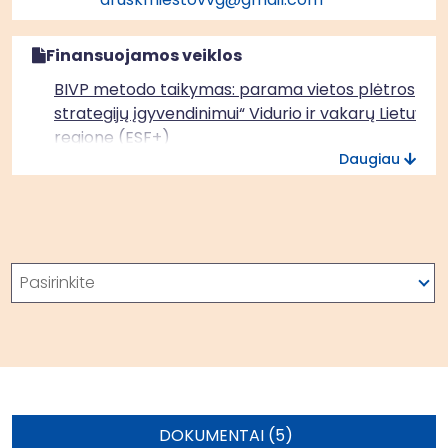
Finansuojamos veiklos
BIVP metodo taikymas: parama vietos plėtros
strategijų įgyvendinimui“ Vidurio ir vakarų Lietuvos
regione (ESF+)
Daugiau
Paieška
Pasirinkite
DOKUMENTAI (5)