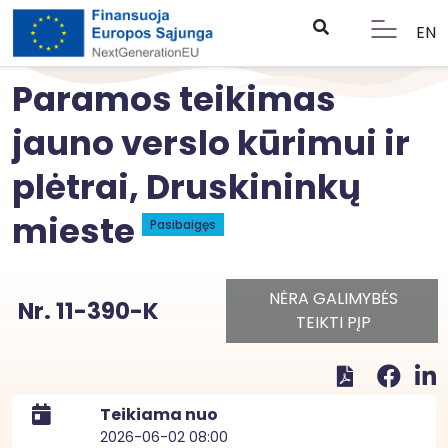
EN
Paramos teikimas
jauno verslo kūrimui ir
plėtrai, Druskininkų
mieste
Pasibaigęs
NĖRA GALIMYBĖS
Nr. 11-390-K
TEIKTI PĮP
Teikiama nuo
2026-06-02 08:00