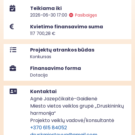
Teikiama iki
2026-06-30 17:00
Pasibaigęs
Kvietimo finansavimo suma
117 700,28 €
Projektų atrankos būdas
Konkursas
Finansavimo forma
Dotacija
Kontaktai
Agnė Jazepčikaitė-Gaidienė
Miesto vietos veiklos grupė „Druskininkų
harmonija“
Projekto veiklų vadovė/konsultantė
+370 615 84052
druskmiestovvg@gmail.com