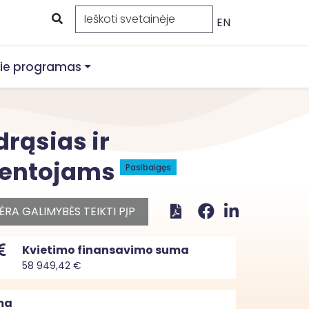
EN
ie programas
drąsias ir
yventojams
Pasibaigęs
ĖRA GALIMYBĖS TEIKTI PĮP
Kvietimo finansavimo suma
58 949,42 €
ma