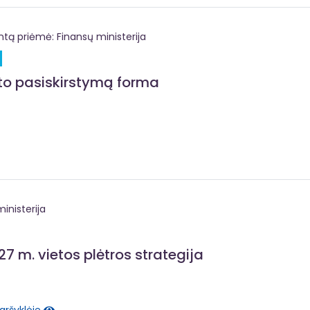
 priėmė: Finansų ministerija
eto pasiskirstymą forma
inisterija
7 m. vietos plėtros strategija