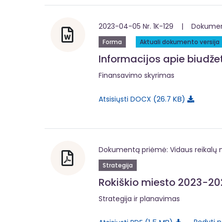
2023-04-05 Nr. 1K-129 | Dokumentą
Forma
Aktuali dokumento versija
Informacijos apie biudž
Finansavimo skyrimas
26.7 KB
Atsisiųsti DOCX
Dokumentą priėmė: Vidaus reikalų m
Strategija
Rokiškio miesto 2023-202
Strategija ir planavimas