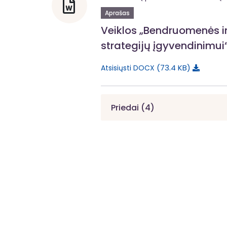
Aprašas
Veiklos „Bendruomenės in
strategijų įgyvendinimui
73.4 KB
Atsisiųsti DOCX
Priedai (4)