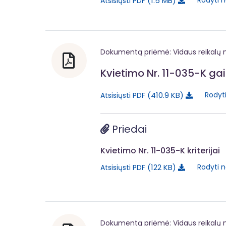
1.5 MB
Rodyti n
Atsisiųsti PDF
Dokumentą priėmė: Vidaus reikalų m
Kvietimo Nr. 11-035-K gai
410.9 KB
Rodyt
Atsisiųsti PDF
Priedai
Kvietimo Nr. 11-035-K kriterijai
122 KB
Rodyti n
Atsisiųsti PDF
Dokumentą priėmė: Vidaus reikalų m