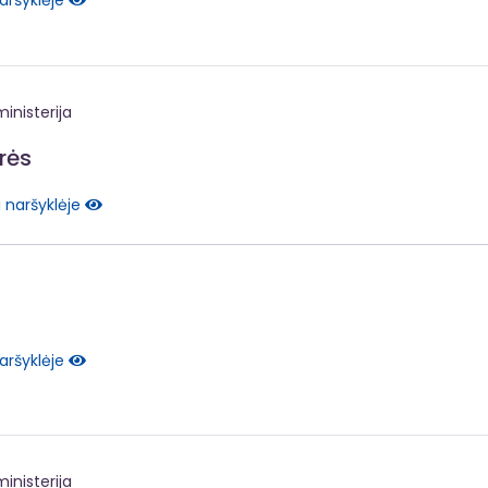
aršyklėje
inisterija
rės
i naršyklėje
aršyklėje
inisterija