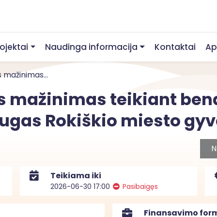
rojektai
Naudinga informacija
Kontaktai
Ap
s mažinimas...
es mažinimas teikiant ben
augas Rokiškio miesto g
N
Teikiama iki
2026-06-30 17:00
Pasibaigęs
Finansavimo for