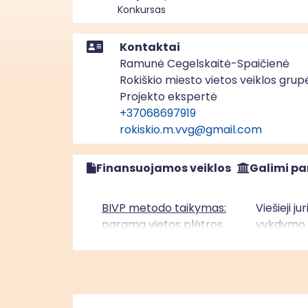
Konkursas
Kontaktai
Ramunė Cegelskaitė-Spaičienė
Rokiškio miesto vietos veiklos grup
Projekto ekspertė
+37068697919
rokiskio.m.vvg@gmail.com
Finansuojamos veiklos
Galimi pa
BIVP metodo taikymas:
Viešieji j
parama vietos plėtros
vykdymo v
strategijų įgyvendinimui“
įgyvendini
Vidurio ir vakarų Lietuvos
asmenys, 
regione (ESF+)
vietos pl
teritorijo
įgyvendin