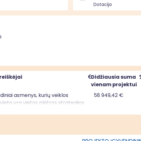
Dotacija
ė
reiškėjai
Didžiausia suma
vienam projektui
uridiniai asmenys, kurių veiklos
58 949,42 €
ieta yra vietos plėtros strategijos
mo teritorijoje; privatūs juridiniai
kurių veiklos vykdymo vieta yra
ėtros strategijos įgyvendinimo
je; savivaldybės, kurios teritorijoje
ama vietos plėtros strategija,