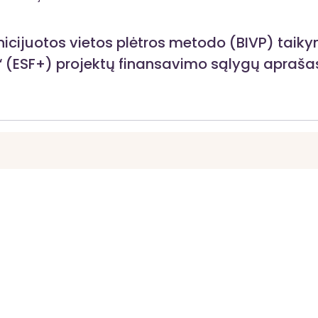
icijuotos vietos plėtros metodo (BIVP) taik
“ (ESF+) projektų finansavimo sąlygų apraša