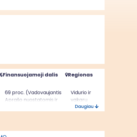
Finansuojamoji dalis
Regionas
69 proc. (Vadovaujantis
Vidurio ir
Aprašo nuostatomis ir
vakarų
Daugiau
Rokiškio miesto VVG
Lietuvos
2023-2029 m. VPS)
regionas