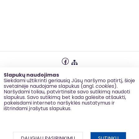
Privatumo politika
Slapukų naudojimas
Slapukų naudojimas
Siekdami užtikrinti geriausią Jūsų naršymo patirtį, šioje
svetainėje naudojame slapukus (angl.
cookies
).
Korupcijos prevencija
Naršydami toliau, patvirtinsite savo sutikimą naudoti
slapukus. Savo sutikimą bet kada galėsite atšaukti,
Kontaktai
pakeisdami interneto naršyklės nustatymus ir
ištrindami įrašytus slapukus.
© 2026 esinvesticijos.lt
DAUGIAU PASIRINKIMŲ
SUTINKU