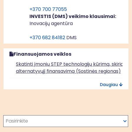
+370 700 77055
INVESTIS (DMS) veikimo klausimai:
Inovacijų agentūra
+370 682 84182
DMS
Finansuojamos veiklos
Skatinti įmonių STEP technologijų kūrimą, skiriant
alternatyvųjį finansavimą (Sostinės regionas)
Skatinti įmonių STEP technologijų kūrimą, skiriant
Daugiau
alternatyvųjį finansavimą (Vidurio ir Vakarų Lietuv
regionas)
Paieška
Pasirinkite