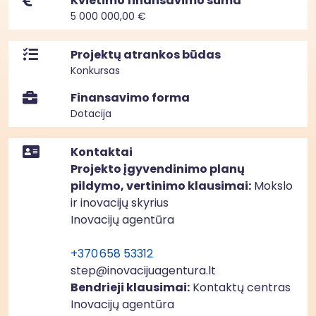
Kvietimo finansavimo suma
5 000 000,00 €
Projektų atrankos būdas
Konkursas
Finansavimo forma
Dotacija
Kontaktai
Projekto įgyvendinimo planų
pildymo, vertinimo klausimai:
Mokslo
ir inovacijų skyrius
Inovacijų agentūra
+370 658 53312
step@inovacijuagentura.lt
Bendrieji klausimai:
Kontaktų centras
Inovacijų agentūra