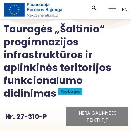
EN
Tauragės „Šaltinio“
progimnazijos
infrastruktūros ir
aplinkinės teritorijos
funkcionalumo
didinimas
Pasibaigęs
NĖRA GALIMYBĖS
Nr. 27-310-P
TEIKTI PĮP