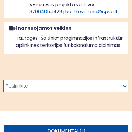
Vyresnysis projektų vadovas
37064054428
j.bartkeviciene@cpva.lt
Finansuojamos veiklos
Tauragės „Šaltinio“ progimnazijos infrastruktūros i
aplinkinės teritorijos funkcionalumo didinimas
Paieška
Pasirinkite
DOKUMENTAI (1)