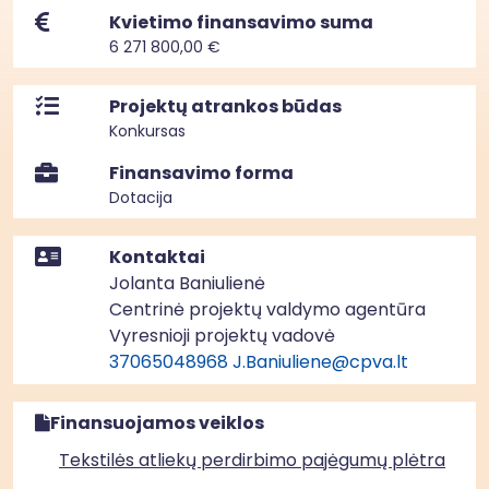
Kvietimo finansavimo suma
6 271 800,00 €
Projektų atrankos būdas
Konkursas
Finansavimo forma
Dotacija
Kontaktai
Jolanta Baniulienė
Centrinė projektų valdymo agentūra
Vyresnioji projektų vadovė
37065048968
J.Baniuliene@cpva.lt
Finansuojamos veiklos
Tekstilės atliekų perdirbimo pajėgumų plėtra