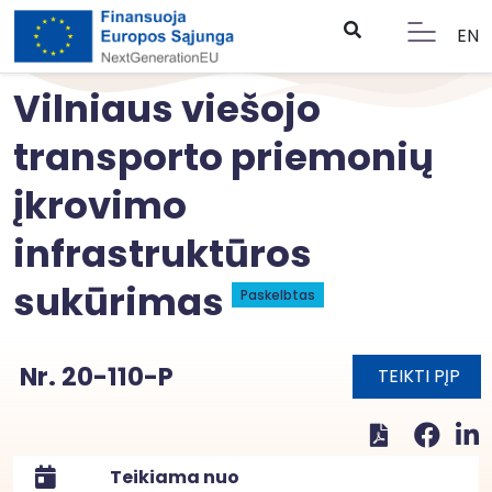
EN
Vilniaus viešojo
transporto priemonių
įkrovimo
infrastruktūros
sukūrimas
Paskelbtas
Nr. 20-110-P
TEIKTI PĮP
Teikiama nuo