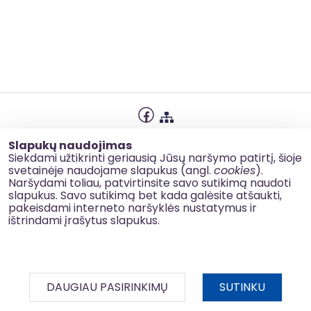
Privatumo politika
Slapukų naudojimas
Slapukų naudojimas
Siekdami užtikrinti geriausią Jūsų naršymo patirtį, šioje
svetainėje naudojame slapukus (angl.
cookies
).
Korupcijos prevencija
Naršydami toliau, patvirtinsite savo sutikimą naudoti
slapukus. Savo sutikimą bet kada galėsite atšaukti,
Kontaktai
pakeisdami interneto naršyklės nustatymus ir
ištrindami įrašytus slapukus.
© 2026 esinvesticijos.lt
DAUGIAU PASIRINKIMŲ
SUTINKU