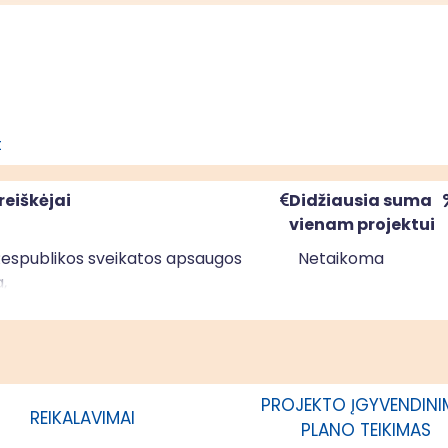
t
reiškėjai
Didžiausia suma
vienam projektui
Respublikos sveikatos apsaugos
Netaikoma
a,
nstitutas
PROJEKTO ĮGYVENDIN
REIKALAVIMAI
PLANO TEIKIMAS