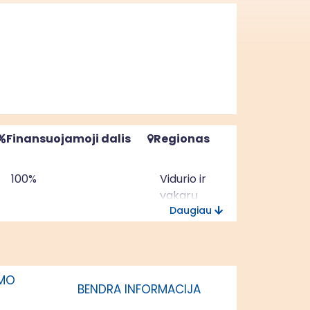
Finansuojamoji dalis
Regionas
100%
Vidurio ir
vakarų
Daugiau
Lietuvos
regionas
IMO
BENDRA INFORMACIJA