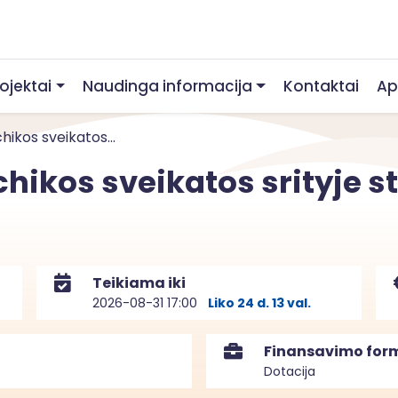
rojektai
Naudinga informacija
Kontaktai
Ap
hikos sveikatos...
hikos sveikatos srityje s
Teikiama iki
2026-08-31 17:00
Liko 24 d. 13 val.
Finansavimo for
Dotacija