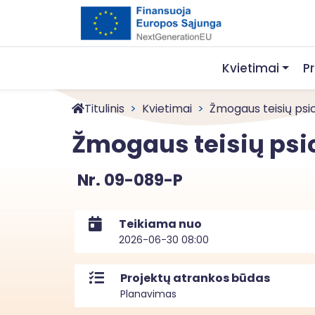
Kvietimai
P
Titulinis
Kvietimai
Žmogaus teisių psic
Žmogaus teisių psic
Nr. 09-089-P
Teikiama nuo
2026-06-30 08:00
Projektų atrankos būdas
Planavimas