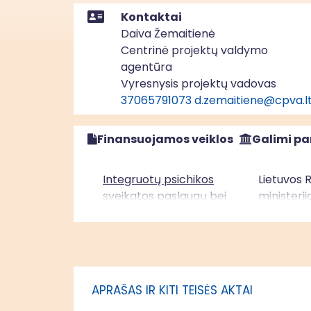
Kontaktai
Daiva Žemaitienė
Centrinė projektų valdymo
agentūra
Vyresnysis projektų vadovas
37065791073
d.zemaitiene@cpva.l
Finansuojamos veiklos
Galimi pa
Integruotų psichikos
Lietuvos 
sveikatos paslaugų bei
ministerij
modelių išbandymas ir
Higienos i
diegimas, Vidurio ir
vakarų Lietuvos regionas
APRAŠAS IR KITI TEISĖS AKTAI