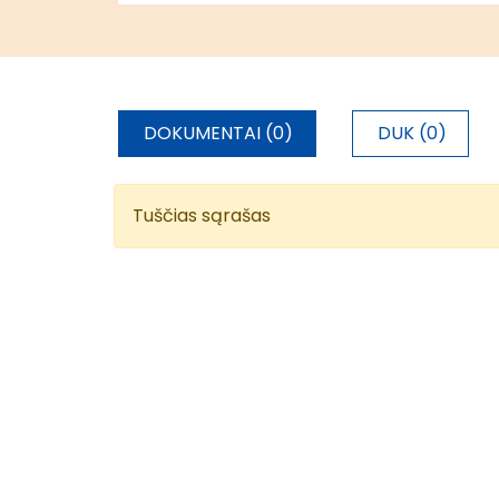
DOKUMENTAI (0)
DUK (0)
Tuščias sąrašas