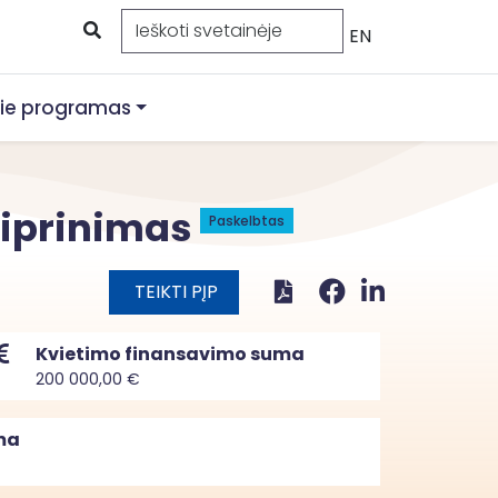
EN
ie programas
tiprinimas
Paskelbtas
TEIKTI PĮP
Kvietimo finansavimo suma
200 000,00 €
ma