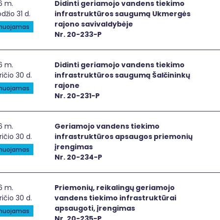
inti geriamojo vandens tiekimo infrastruktūros saugumą 
6 m.
Didinti geriamojo vandens tiekimo
džio 31 d.
infrastruktūros saugumą Ukmergės
rajono savivaldybėje
anuojamas
Nr. 20-233-P
inti geriamojo vandens tiekimo infrastruktūros saugumą Š
6 m.
Didinti geriamojo vandens tiekimo
ričio 30 d.
infrastruktūros saugumą Šalčininkų
rajone
anuojamas
Nr. 20-231-P
iamojo vandens tiekimo infrastruktūros apsaugos priemo
6 m.
Geriamojo vandens tiekimo
ričio 30 d.
infrastruktūros apsaugos priemonių
įrengimas
anuojamas
Nr. 20-234-P
emonių, reikalingų geriamojo vandens tiekimo infrastruktū
6 m.
Priemonių, reikalingų geriamojo
ričio 30 d.
vandens tiekimo infrastruktūrai
apsaugoti, įrengimas
anuojamas
Nr. 20-235-P