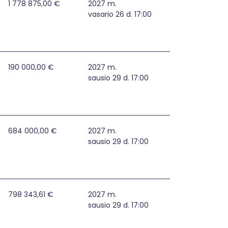
Ukmergės rajono savivaldybėje
1 778 875,00 €
2027 m.
vasario 26 d. 17:00
alčininkų rajone
190 000,00 €
2027 m.
sausio 29 d. 17:00
nių įrengimas
684 000,00 €
2027 m.
sausio 29 d. 17:00
rai apsaugoti, įrengimas
798 343,61 €
2027 m.
sausio 29 d. 17:00