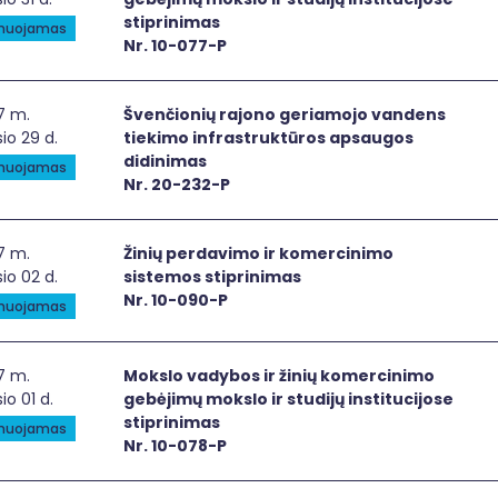
stiprinimas
anuojamas
Nr. 10-077-P
nčionių rajono geriamojo vandens tiekimo infrastruktūro
7 m.
Švenčionių rajono geriamojo vandens
io 29 d.
tiekimo infrastruktūros apsaugos
didinimas
anuojamas
Nr. 20-232-P
ių perdavimo ir komercinimo sistemos stiprinimas
7 m.
Žinių perdavimo ir komercinimo
io 02 d.
sistemos stiprinimas
Nr. 10-090-P
anuojamas
slo vadybos ir žinių komercinimo gebėjimų mokslo ir studijų
7 m.
Mokslo vadybos ir žinių komercinimo
io 01 d.
gebėjimų mokslo ir studijų institucijose
stiprinimas
anuojamas
Nr. 10-078-P