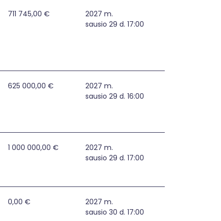
augos bei atsparumo grėsmėms stiprinimas Telšių rajono s
711 745,00 €
2027 m.
sausio 29 d. 17:00
tines partnerystes (BJR)
625 000,00 €
2027 m.
sausio 29 d. 16:00
1 000 000,00 €
2027 m.
sausio 29 d. 17:00
0,00 €
2027 m.
sausio 30 d. 17:00