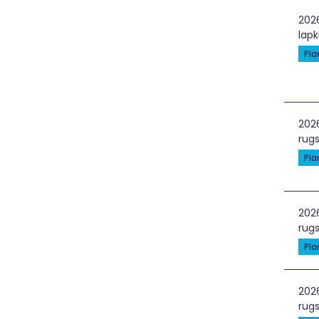
Van
202
lapk
Pl
Sti
202
rugs
Pl
Žal
202
rugs
Pl
Gyn
202
rugs