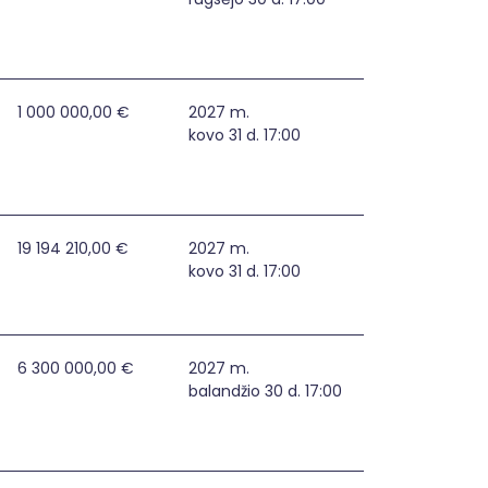
s apsaugos didinimas
1 000 000,00 €
2027 m.
kovo 31 d. 17:00
19 194 210,00 €
2027 m.
kovo 31 d. 17:00
 institucijose stiprinimas
6 300 000,00 €
2027 m.
balandžio 30 d. 17:00