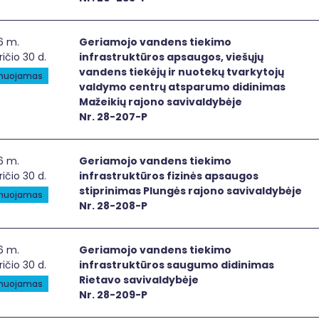
iamojo vandens tiekimo infrastruktūros apsaugos, viešųjų
6 m.
Geriamojo vandens tiekimo
ričio 30 d.
infrastruktūros apsaugos, viešųjų
vandens tiekėjų ir nuotekų tvarkytojų
anuojamas
valdymo centrų atsparumo didinimas
Mažeikių rajono savivaldybėje
Nr. 28-207-P
iamojo vandens tiekimo infrastruktūros fizinės apsaugos s
6 m.
Geriamojo vandens tiekimo
ričio 30 d.
infrastruktūros fizinės apsaugos
stiprinimas Plungės rajono savivaldybėje
anuojamas
Nr. 28-208-P
iamojo vandens tiekimo infrastruktūros saugumo didinima
6 m.
Geriamojo vandens tiekimo
ričio 30 d.
infrastruktūros saugumo didinimas
Rietavo savivaldybėje
anuojamas
Nr. 28-209-P