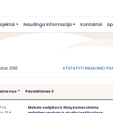
rojektai
Naudinga informacija
Kontaktai
Ap
atai: 2156
ATSTATYTI RIKIAVIMO P
Rikiuoti
Rikiuoti
iama nuo
Pavadinimas
slo vadybos ir žinių komercinimo gebėjimų mokslo ir studijų
7 m.
Mokslo vadybos ir žinių komercinimo
io 31 d.
gebėjimų mokslo ir studijų institucijose