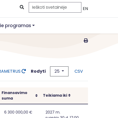
EN
ie programas
25
Rodyti
ARAMETRUS
CSV
Finansavimo
Rikiuoti
Rikiuoti
Teikiama iki
suma
 institucijose stiprinimas
6 300 000,00 €
2027 m.
rugsėjo 30 d. 17:00