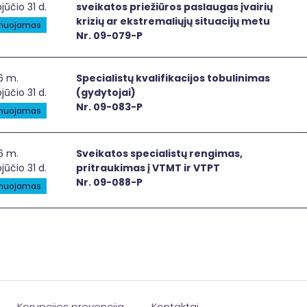
jūčio 31 d.
sveikatos priežiūros paslaugas įvairių
krizių ar ekstremaliųjų situacijų metu
anuojamas
Nr. 09-079-P
ialistų kvalifikacijos tobulinimas (gydytojai)
6 m.
Specialistų kvalifikacijos tobulinimas
jūčio 31 d.
(gydytojai)
Nr. 09-083-P
anuojamas
ikatos specialistų rengimas, pritraukimas į VTMT ir VTPT
6 m.
Sveikatos specialistų rengimas,
jūčio 31 d.
pritraukimas į VTMT ir VTPT
Nr. 09-088-P
anuojamas
Korupcijos prevencija
Kontaktai