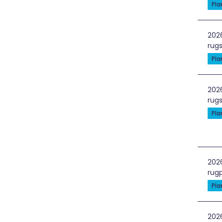
Pl
Grė
202
rugs
Pl
Pap
202
rugs
Pl
Kon
202
rugp
Pl
Spe
202