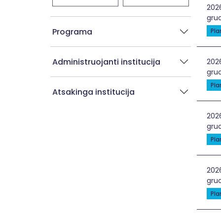
Žal
202
gruo
Programa
Pl
Administruojanti institucija
Gyn
202
gruo
Pl
Atsakinga institucija
Gyn
202
gruo
Pl
STE
202
gruo
Pl