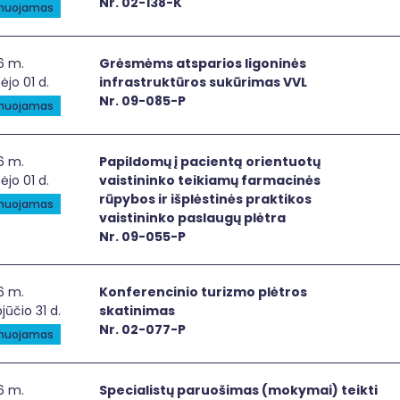
Nr. 02-138-K
anuojamas
smėms atsparios ligoninės infrastruktūros sukūrimas VVL
6 m.
Grėsmėms atsparios ligoninės
ėjo 01 d.
infrastruktūros sukūrimas VVL
Nr. 09-085-P
anuojamas
ildomų į pacientą orientuotų vaistininko teikiamų farmacinė
6 m.
Papildomų į pacientą orientuotų
ėjo 01 d.
vaistininko teikiamų farmacinės
rūpybos ir išplėstinės praktikos
anuojamas
vaistininko paslaugų plėtra
Nr. 09-055-P
ferencinio turizmo plėtros skatinimas
6 m.
Konferencinio turizmo plėtros
jūčio 31 d.
skatinimas
Nr. 02-077-P
anuojamas
cialistų paruošimas (mokymai) teikti sveikatos priežiūros p
6 m.
Specialistų paruošimas (mokymai) teikti