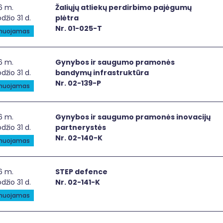
iųjų atliekų perdirbimo pajėgumų plėtra
6 m.
Žaliųjų atliekų perdirbimo pajėgumų
džio 31 d.
plėtra
Nr. 01-025-T
anuojamas
ybos ir saugumo pramonės bandymų infrastruktūra
6 m.
Gynybos ir saugumo pramonės
džio 31 d.
bandymų infrastruktūra
Nr. 02-139-P
anuojamas
ybos ir saugumo pramonės inovacijų partnerystės
6 m.
Gynybos ir saugumo pramonės inovacijų
džio 31 d.
partnerystės
Nr. 02-140-K
anuojamas
P defence
6 m.
STEP defence
džio 31 d.
Nr. 02-141-K
anuojamas