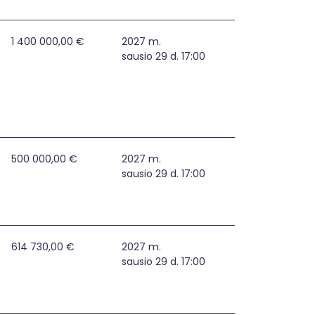
 vandens tiekėjų ir nuotekų tvarkytojų valdymo centrų ats
1 400 000,00 €
2027 m.
sausio 29 d. 17:00
tiprinimas Plungės rajono savivaldybėje
500 000,00 €
2027 m.
sausio 29 d. 17:00
s Rietavo savivaldybėje
614 730,00 €
2027 m.
sausio 29 d. 17:00