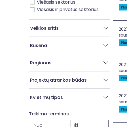
Viešasis sektorius
Pl
Viešasis ir privatus sektorius
Veiklos sritis
Šve
202
saus
Pl
Būsena
Regionas
Žin
202
saus
Pl
Projektų atrankos būdas
Mok
202
Kvietimų tipas
saus
Pl
Teikimo terminas
-