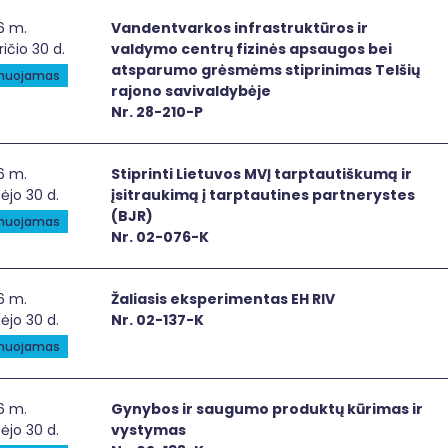
dentvarkos infrastruktūros ir valdymo centrų fizinės aps
6 m.
Vandentvarkos infrastruktūros ir
ričio 30 d.
valdymo centrų fizinės apsaugos bei
atsparumo grėsmėms stiprinimas Telšių
anuojamas
rajono savivaldybėje
Nr. 28-210-P
printi Lietuvos MVĮ tarptautiškumą ir įsitraukimą į tarptau
6 m.
Stiprinti Lietuvos MVĮ tarptautiškumą ir
ėjo 30 d.
įsitraukimą į tarptautines partnerystes
(BJR)
anuojamas
Nr. 02-076-K
iasis eksperimentas EH RIV
6 m.
Žaliasis eksperimentas EH RIV
ėjo 30 d.
Nr. 02-137-K
anuojamas
ybos ir saugumo produktų kūrimas ir vystymas
6 m.
Gynybos ir saugumo produktų kūrimas ir
ėjo 30 d.
vystymas