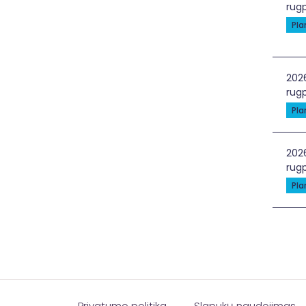
rugp
Pl
Spec
202
rugp
Pl
Sve
202
rugp
Pl
Privatumo politika
Slapukų naudojimas