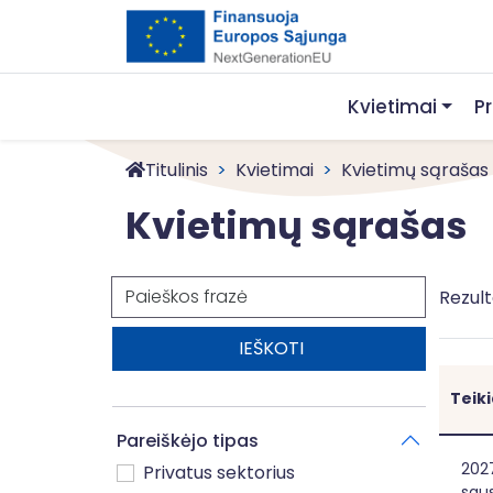
Kvietimai
P
Titulinis
Kvietimai
Kvietimų sąrašas
Kvietimų sąrašas
Paieška
Rezult
Teik
Pareiškėjo tipas
Mok
202
Privatus sektorius
saus