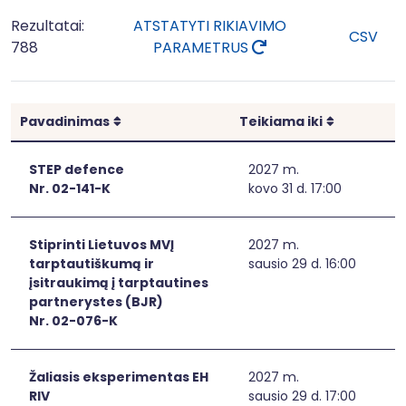
Rezultatai:
ATSTATYTI RIKIAVIMO
CSV
788
PARAMETRUS
Rikiuoti
Rikiuoti
Pavadinimas
Teikiama iki
STEP defence
2027 m.
Nr. 02-141-K
kovo 31 d. 17:00
Stiprinti Lietuvos MVĮ
2027 m.
tarptautiškumą ir
sausio 29 d. 16:00
įsitraukimą į tarptautines
partnerystes (BJR)
Nr. 02-076-K
Žaliasis eksperimentas EH
2027 m.
RIV
sausio 29 d. 17:00