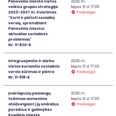
Panevėžio miesto vietos
2026 m.
veiklos grupės strategija
liepos 31 d. 17:00
2023–2027 m. Kvietimas
Pasibaigęs
"Kurti ir plėtoti socialinį
verslą, sprendžiant
Panevėžio miestui
aktualias socialines
problemas"
Nr. 11-820-K
Integruojančio ir darbo
2026 m.
vietas kuriančio socialinio
liepos 31 d. 17:00
verslo kūrimas ir plėtra
Pasibaigęs
Nr. 11-618-K
Įvairiapusių paslaugų
2026 m.
teikimas asmenims
liepos 31 d. 17:00
atsižvelgiant į jų unikalius
Pasibaigęs
poreikius ir galimybes
Kupiškio mieste