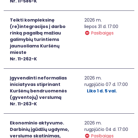
Nr. 11-586-K
Teikti kompleksinę
2026 m.
(re)integracijos į darbo
liepos 31 d. 17:00
rinką pagalbą mažiau
Pasibaigęs
galimybių turintiems
jaunuoliams Kuršėnų
mieste
Nr. 11-262-K
Įgyvendinti neformalias
2026 m.
iniciatyvas stiprinant
rugpjūčio 07 d. 17:00
Kuršėnų bendruomenės
Liko 1 d. 5 val.
(gyventojų) verslumą
Nr. 11-263-K
Ekonominio aktyvumo.
2026 m.
Darbinių įgūdžių ugdymo,
rugpjūčio 04 d. 17:00
verslumo skatinimas,
Pasibaigęs