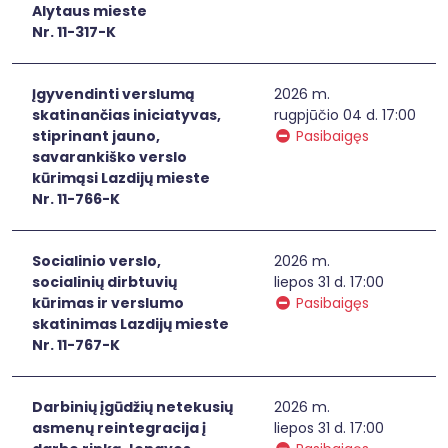
Alytaus mieste
Nr. 11-317-K
Įgyvendinti verslumą
2026 m.
skatinančias iniciatyvas,
rugpjūčio 04 d. 17:00
stiprinant jauno,
Pasibaigęs
savarankiško verslo
kūrimąsi Lazdijų mieste
Nr. 11-766-K
Socialinio verslo,
2026 m.
socialinių dirbtuvių
liepos 31 d. 17:00
kūrimas ir verslumo
Pasibaigęs
skatinimas Lazdijų mieste
Nr. 11-767-K
Darbinių įgūdžių netekusių
2026 m.
asmenų reintegracija į
liepos 31 d. 17:00