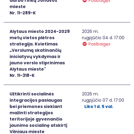
darbo rinką Jonavos
Pasibaigęs
mieste
Nr. 11-289-K
Alytaus miesto 2024-2029
2026 m.
metų vietos plėtros
rugpjūčio 04 d. 17:00
strategija. Kvietimas
Pasibaigęs
„Verslumą skatinančių
iniciatyvų vykdymas ir
jauno verslo stiprinimas
Alytaus mieste"
Nr. 11-318-K
Užtikrinti socialinės
2026 m.
integracijos paslaugas
rugpjūčio 07 d. 17:00
bei priemones siekiant
Liko 1 d. 5 val.
mažinti strategijos
teritorijoje gyvenančio
jaunimo socialinę atskirtį
Vilniaus mieste