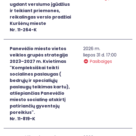
ugdant verslumo įgūdžius
ir teikiant priemones,
reikalingas verslo pradžiai
Kuršėnų mieste
Nr. 11-264-K
Panevėžio miesto vietos
2026 m.
veiklos grupės strategija
liepos 31 d. 17:00
2023–2027 m. Kvietimas
Pasibaigęs
"Kompleksiškai teikti
socialines paslaugas (
bedrųjų ir specialiųjų
paslaugų teikimas kartu),
atliepiančias Panevėžio
miesto socialinę atskirtį
patiriančių gyventojų
poreikius".
Nr. 11-819-K