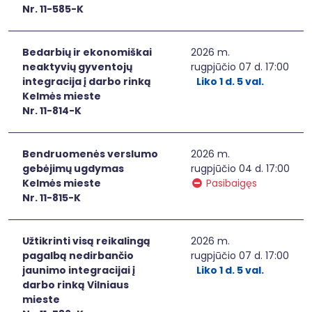
Nr. 11-585-K
Bedarbių ir ekonomiškai
2026 m.
neaktyvių gyventojų
rugpjūčio 07 d. 17:00
integracija į darbo rinką
Liko 1 d. 5 val.
Kelmės mieste
Nr. 11-814-K
Bendruomenės verslumo
2026 m.
gebėjimų ugdymas
rugpjūčio 04 d. 17:00
Kelmės mieste
Pasibaigęs
Nr. 11-815-K
Užtikrinti visą reikalingą
2026 m.
pagalbą nedirbančio
rugpjūčio 07 d. 17:00
jaunimo integracijai į
Liko 1 d. 5 val.
darbo rinką Vilniaus
mieste