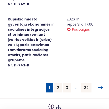
Nr. 11-742-K
Kupiškio miesto
2026 m.
gyventojų ekonominės ir
liepos 31 d. 17:00
socialinės integracijos
Pasibaigęs
stiprinimas remiant
įvairias veiklas ir (arba)
veiklų pozicionavimas
tam tikroms socialinę
atskirtį patiriančioms
grupėms
Nr. 11-743-K
1
2
3
…
32