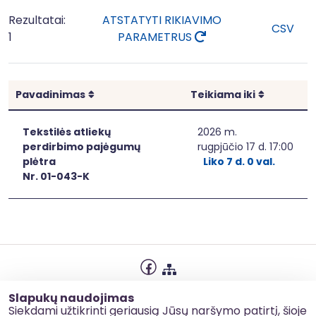
Rezultatai:
ATSTATYTI RIKIAVIMO
CSV
1
PARAMETRUS
Rikiuoti
Rikiuoti
Pavadinimas
Teikiama iki
Tekstilės atliekų
2026 m.
perdirbimo pajėgumų
rugpjūčio 17 d. 17:00
plėtra
Liko 7 d. 0 val.
Nr. 01-043-K
Privatumo politika
Slapukų naudojimas
Slapukų naudojimas
Siekdami užtikrinti geriausią Jūsų naršymo patirtį, šioje