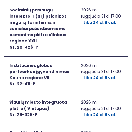
Socialinių paslaugų
2026 m.
intelekto ir (ar) psichikos
rugpjūčio 31 d. 17:00
negalią turintiems ir
Liko 24 d. 9 val.
socialiai pažeidžiamiems
asmenims plėtra Vilniaus
regione XXII
Nr. 20-426-P
Institucinės globos
2026 m.
pertvarkos įgyvendinimas
rugpjūčio 31 d. 17:00
Kauno regione VII
Liko 24 d. 9 val.
Nr. 22-411-P
Šiaulių miesto integruota
2026 m.
plėtra (IV etapas)
rugpjūčio 31 d. 17:00
Nr. 26-328-P
Liko 24 d. 9 val.