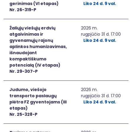
gerinimas (VI etapas)
Liko 24 d. 9 val.
Nr. 26-319-P
Žaliųjų viešųjų erdvių
2026 m.
atgaivinimas ir
rugpjūčio 31 d. 17:00
gyvenamųjų rajonų
Liko 24 d. 9 val.
aplinkos humanizavimas,
išnaudojant
kompaktiškumo
potencialą (IV etapas)
Nr. 29-307-P
Judumo, viešojo
2026 m.
transporto paslaugų
rugpjūčio 31 d. 17:00
plėtra FZ gyventojams (III
Liko 24 d. 9 val.
etapas)
Nr. 25-328-P