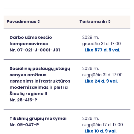
Rikiuoti
Rikiuoti
Pavadinimas
Teikiama iki
Darbo užmokesčio
2028 m.
kompensavimas
gruodžio 31 d. 17:00
Nr. 07-021-J-0001-J01
Liko 877 d. 9 val.
Socialinių paslaugų įstaigų
2026 m.
senyvo amžiaus
rugpjūčio 31 d. 17:00
asmenims infrastruktūros
Liko 24 d. 9 val.
modernizavimas ir plėtra
Šiaulių regione II
Nr. 26-415-P
Tikslinių grupių mokymai
2026 m.
Nr. 09-047-P
rugpjūčio 17 d. 17:00
Liko 10 d. 9 val.