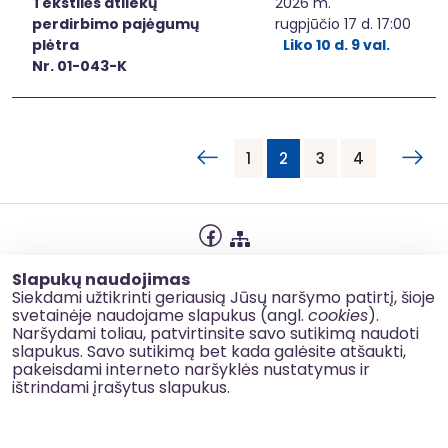
Tekstilės atliekų
2026 m.
perdirbimo pajėgumų
rugpjūčio 17 d. 17:00
plėtra
Liko 10 d. 9 val.
Nr. 01-043-K
1
2
3
4
Privatumo politika
Slapukų naudojimas
Slapukų naudojimas
Siekdami užtikrinti geriausią Jūsų naršymo patirtį, šioje
svetainėje naudojame slapukus (angl.
cookies
).
Korupcijos prevencija
Naršydami toliau, patvirtinsite savo sutikimą naudoti
slapukus. Savo sutikimą bet kada galėsite atšaukti,
Kontaktai
pakeisdami interneto naršyklės nustatymus ir
ištrindami įrašytus slapukus.
© 2026 esinvesticijos.lt