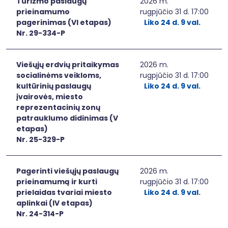
Turizmo paslaugų
2026 m.
prieinamumo
rugpjūčio 31 d. 17:00
pagerinimas (VI etapas)
Liko 24 d. 9 val.
Nr. 29-334-P
Viešųjų erdvių pritaikymas
2026 m.
socialinėms veikloms,
rugpjūčio 31 d. 17:00
kultūrinių paslaugų
Liko 24 d. 9 val.
įvairovės, miesto
reprezentacinių zonų
patrauklumo didinimas (V
etapas)
Nr. 25-329-P
Pagerinti viešųjų paslaugų
2026 m.
prieinamumą ir kurti
rugpjūčio 31 d. 17:00
prielaidas tvariai miesto
Liko 24 d. 9 val.
aplinkai (IV etapas)
Nr. 24-314-P