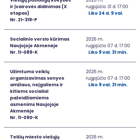
ir įvairovės didinimas (X
rugpjūčio 31 d. 17:00
etapas)
Liko 24 d. 9 val.
Nr. 21-319-P
Socialinio verslo kūrimas
2026 m.
Naujojoje Akmenėje
rugpjūčio 07 d. 17:00
Nr. 11-089-K
Liko 9 val. 31 min.
Užimtumo veiklų
2026 m.
organizavimas senyvo
rugpjūčio 07 d. 17:00
amžiaus, neįgaliems ir
Liko 9 val. 31 min.
kitiems socialiai
pažeidžiamiems
asmenims Naujojoje
Akmenėje
Nr. 11-090-K
Telšių miesto viešųjų
2026 m.