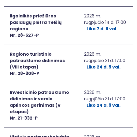
Ilgalaikės priežiūros
2026 m.
paslaugų plėtra Telšių
rugpjūčio 14 d. 17:00
regione
Liko 7 d. 9 val.
Nr. 28-527-P
Regiono turistinio
2026 m.
patrauklumo didinimas
rugpjūčio 31 d. 17:00
(VIII etapas)
Liko 24 d. 9 val.
Nr. 28-308-P
Investicinio patrauklumo
2026 m.
didinimas ir verslo
rugpjūčio 31 d. 17:00
aplinkos gerinimas (V
Liko 24 d. 9 val.
etapas)
Nr. 21-332-P
Viešųjų paslaugų kokybės
2026 m.