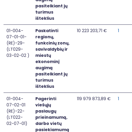
pasitelkiant jų
turimus
išteklius
01-004-
Paskatinti
10 223 203,71 €
1
07-01-01-
regionų,
(RE)-29-
funkcinių zonų,
(LT029-
savivaldybių ir
03-02-02 )
miestų
ekonominį
augimą
pasitelkiant jų
turimus
išteklius
01-004-
Pagerinti
119 979 873,89 €
1
07-02-01
viešųjų
(RE)-22-
paslaugų
(LT022-
prieinamumą,
02-07-01)
darbo vietų
pasiekiamumą