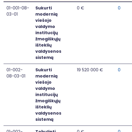
01-001-08-
Sukurti
0 €
0
03-01
modernią
viešojo
valdymo
institucijų
žmogiškųjų
išteklių
valdysenos
sistemą
01-002-
Sukurti
19 520 000 €
0
08-03-01
modernią
viešojo
valdymo
institucijų
žmogiškųjų
išteklių
valdysenos
sistemą
01-002-
Tobulinti
0 €
0