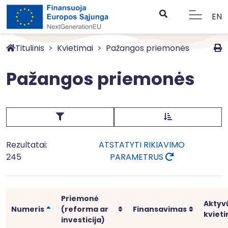
EN
Titulinis
Kvietimai
Pažangos priemonės
Pažangos priemonės
Rezultatai:
ATSTATYTI RIKIAVIMO
245
PARAMETRUS
Priemonė
Aktyv
Rikiuoti
Rikiuoti
Rikiuoti
Numeris
(reforma ar
Finansavimas
kvieti
investicija)