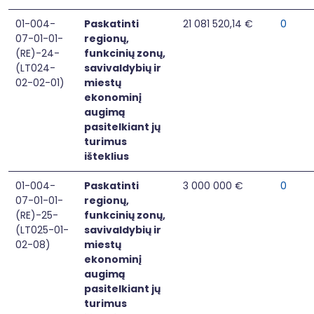
01-004-
Paskatinti
21 081 520,14 €
0
07-01-01-
regionų,
(RE)-24-
funkcinių zonų,
(LT024-
savivaldybių ir
02-02-01)
miestų
ekonominį
augimą
pasitelkiant jų
turimus
išteklius
01-004-
Paskatinti
3 000 000 €
0
07-01-01-
regionų,
(RE)-25-
funkcinių zonų,
(LT025-01-
savivaldybių ir
02-08)
miestų
ekonominį
augimą
pasitelkiant jų
turimus