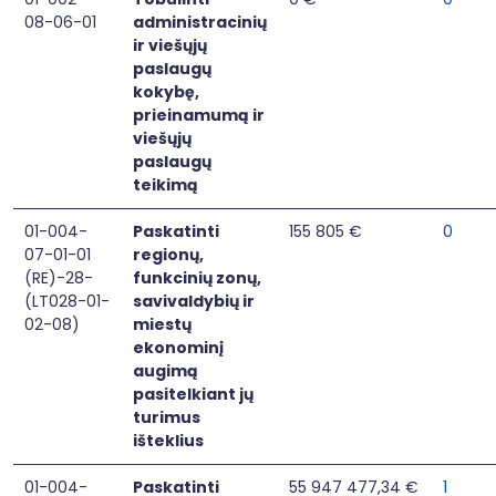
08-06-01
administracinių
ir viešųjų
paslaugų
kokybę,
prieinamumą ir
viešųjų
paslaugų
teikimą
01-004-
Paskatinti
155 805 €
0
07-01-01
regionų,
(RE)-28-
funkcinių zonų,
(LT028-01-
savivaldybių ir
02-08)
miestų
ekonominį
augimą
pasitelkiant jų
turimus
išteklius
01-004-
Paskatinti
55 947 477,34 €
1