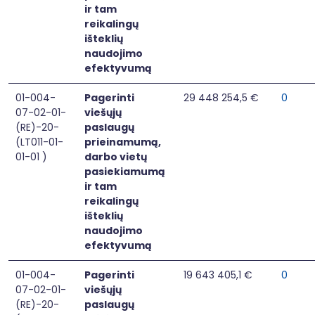
ir tam
reikalingų
išteklių
naudojimo
efektyvumą
01-004-
Pagerinti
29 448 254,5 €
0
07-02-01-
viešųjų
(RE)-20-
paslaugų
(LT011-01-
prieinamumą,
01-01 )
darbo vietų
pasiekiamumą
ir tam
reikalingų
išteklių
naudojimo
efektyvumą
01-004-
Pagerinti
19 643 405,1 €
0
07-02-01-
viešųjų
(RE)-20-
paslaugų