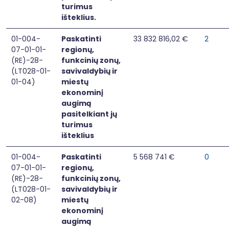
turimus
išteklius.
01-004-
Paskatinti
33 832 816,02 €
2
07-01-01-
regionų,
(RE)-28-
funkcinių zonų,
(LT028-01-
savivaldybių ir
01-04)
miestų
ekonominį
augimą
pasitelkiant jų
turimus
išteklius
01-004-
Paskatinti
5 568 741 €
0
07-01-01-
regionų,
(RE)-28-
funkcinių zonų,
(LT028-01-
savivaldybių ir
02-08)
miestų
ekonominį
augimą