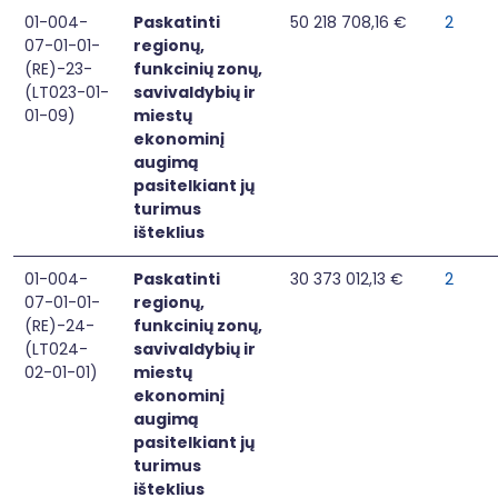
01-004-
Paskatinti
50 218 708,16 €
2
07-01-01-
regionų,
(RE)-23-
funkcinių zonų,
(LT023-01-
savivaldybių ir
01-09)
miestų
ekonominį
augimą
pasitelkiant jų
turimus
išteklius
01-004-
Paskatinti
30 373 012,13 €
2
07-01-01-
regionų,
(RE)-24-
funkcinių zonų,
(LT024-
savivaldybių ir
02-01-01)
miestų
ekonominį
augimą
pasitelkiant jų
turimus
išteklius