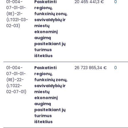
01-004-
Paskatinti
20 465 441,3 €
0
07-01-01-
regionų,
(RE)-21-
funkcinių zonų,
(LT021-03-
savivaldybių ir
02-03)
miestų
ekonominį
augimą
pasitelkiant jų
turimus
išteklius
01-004-
Paskatinti
26 723 865,34 €
0
07-01-01-
regionų,
(RE)-22-
funkcinių zonų,
(LT022-
savivaldybių ir
02-07-01)
miestų
ekonominį
augimą
pasitelkiant jų
turimus
išteklius