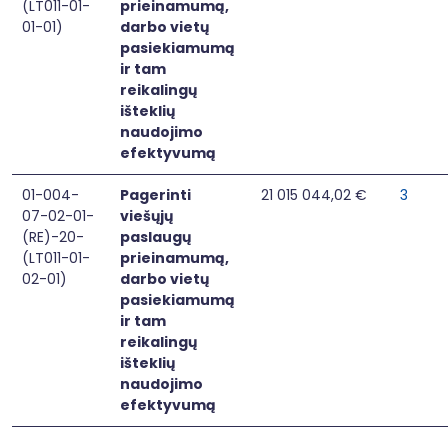
(LT011-01-
prieinamumą,
01-01)
darbo vietų
pasiekiamumą
ir tam
reikalingų
išteklių
naudojimo
efektyvumą
01-004-
Pagerinti
21 015 044,02 €
3
07-02-01-
viešųjų
(RE)-20-
paslaugų
(LT011-01-
prieinamumą,
02-01)
darbo vietų
pasiekiamumą
ir tam
reikalingų
išteklių
naudojimo
efektyvumą