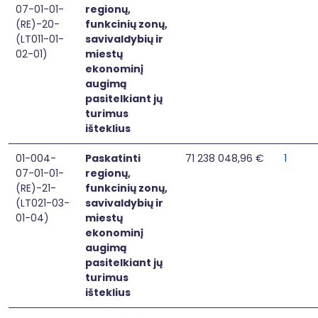
07-01-01-
regionų,
(RE)-20-
funkcinių zonų,
(LT011-01-
savivaldybių ir
02-01)
miestų
ekonominį
augimą
pasitelkiant jų
turimus
išteklius
01-004-
Paskatinti
71 238 048,96 €
1
07-01-01-
regionų,
(RE)-21-
funkcinių zonų,
(LT021-03-
savivaldybių ir
01-04)
miestų
ekonominį
augimą
pasitelkiant jų
turimus
išteklius