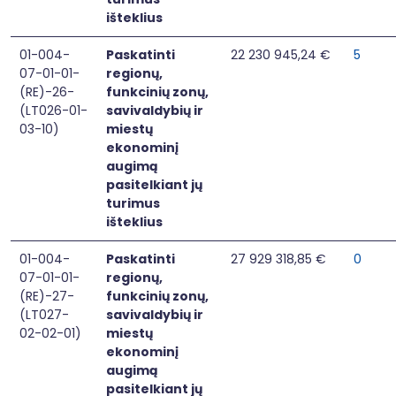
išteklius
01-004-
Paskatinti
22 230 945,24 €
5
07-01-01-
regionų,
(RE)-26-
funkcinių zonų,
(LT026-01-
savivaldybių ir
03-10)
miestų
ekonominį
augimą
pasitelkiant jų
turimus
išteklius
01-004-
Paskatinti
27 929 318,85 €
0
07-01-01-
regionų,
(RE)-27-
funkcinių zonų,
(LT027-
savivaldybių ir
02-02-01)
miestų
ekonominį
augimą
pasitelkiant jų