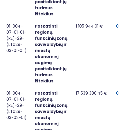
pasitelkiant jų
turimus
išteklius
01-004-
Paskatinti
1 105 944,01 €
0
07-01-01-
regionų,
(RE)-29-
funkcinių zonų,
(LT029-
savivaldybių ir
03-01-01 )
miestų
ekonominį
augimą
pasitelkiant jų
turimus
išteklius
01-004-
Paskatinti
17 539 380,45 €
0
07-01-01-
regionų,
(RE)-29-
funkcinių zonų,
(LT029-
savivaldybių ir
03-02-01)
miestų
ekonominį
augimą