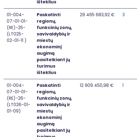
išteklius
01-004-
Paskatinti
29 465 683,92 €
3
07-01-01-
regionų,
(RE)-25-
funkcinių zonų,
(LT025-
savivaldybių ir
02-01-11 )
miestų
ekonominį
augimą
pasitelkiant jų
turimus
išteklius
01-004-
Paskatinti
12 909 450,98 €
1
07-01-01-
regionų,
(RE)-26-
funkcinių zonų,
(LT026-01-
savivaldybių ir
01-09)
miestų
ekonominį
augimą
pasitelkiant jų
turimus