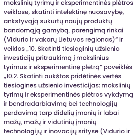
mokslinių tyrimų ir eksperimentinės plėtros
veiklose, skatinti intelektinę nuosavybę,
ankstyvąją sukurtų naujų produktų
bandomąją gamybą, parengimą rinkai
(Vidurio ir vakarų Lietuvos regionas)“ ir
veiklos „10. Skatinti tiesioginių užsienio
investicijų pritraukimą į mokslinius
tyrimus ir eksperimentinę plėtrą“ poveiklės
„10.2. Skatinti aukštos pridėtinės vertės
tiesiogines užsienio investicijas: mokslinių
tyrimų ir eksperimentinės plėtros vykdymą
ir bendradarbiavimą bei technologijų
perdavimą tarp didelių įmonių ir labai
mažų, mažų ir vidutinių įmonių
technologijų ir inovacijų srityse (Vidurio ir