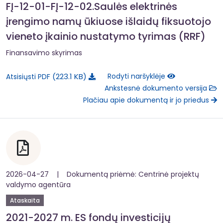
FĮ-12-01-FĮ-12-02.Saulės elektrinės
įrengimo namų ūkiuose išlaidų fiksuotojo
vieneto įkainio nustatymo tyrimas (RRF)
Finansavimo skyrimas
223.1 KB
Rodyti naršyklėje
Atsisiųsti PDF
Ankstesnė dokumento versija
Plačiau apie dokumentą ir jo priedus
2026-04-27 | Dokumentą priėmė: Centrinė projektų
valdymo agentūra
Ataskaita
2021-2027 m. ES fondų investicijų