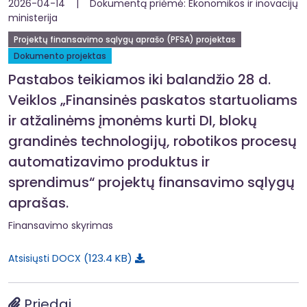
2026-04-14 | Dokumentą priėmė: Ekonomikos ir inovacijų
ministerija
Projektų finansavimo sąlygų aprašo (PFSA) projektas
Dokumento projektas
Pastabos teikiamos iki balandžio 28 d.
Veiklos „Finansinės paskatos startuoliams
ir atžalinėms įmonėms kurti DI, blokų
grandinės technologijų, robotikos procesų
automatizavimo produktus ir
sprendimus“ projektų finansavimo sąlygų
aprašas.
Finansavimo skyrimas
123.4 KB
Atsisiųsti DOCX
Priedai