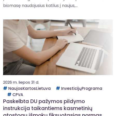
biomasę naudojusius katilus į naujus,...
2026 m. liepos 31 d.
NaujosKartosLietuva
InvesticijųPrograma
CPVA
Paskelbta DU pažymos pildymo
instrukcija taikantiems kasmetinių
atostogų išmokų fiksuotąsias normas