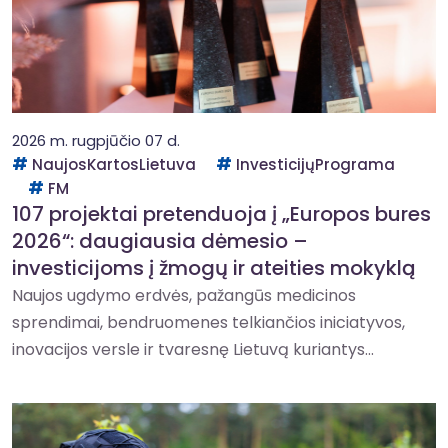
2026 m. rugpjūčio 07 d.
NaujosKartosLietuva
InvesticijųPrograma
FM
107 projektai pretenduoja į „Europos bures
2026“: daugiausia dėmesio –
investicijoms į žmogų ir ateities mokyklą
Naujos ugdymo erdvės, pažangūs medicinos
sprendimai, bendruomenes telkiančios iniciatyvos,
inovacijos versle ir tvaresnę Lietuvą kuriantys...