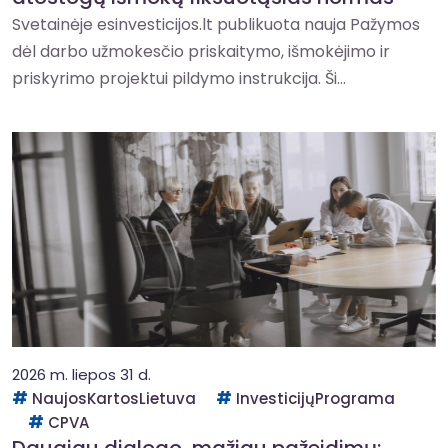
Svetainėje esinvesticijos.lt publikuota nauja Pažymos
dėl darbo užmokesčio priskaitymo, išmokėjimo ir
priskyrimo projektui pildymo instrukcija. Ši...
2026 m. liepos 31 d.
NaujosKartosLietuva
InvesticijųPrograma
CPVA
Daugiau dialogo, mažiau pažeidimų: