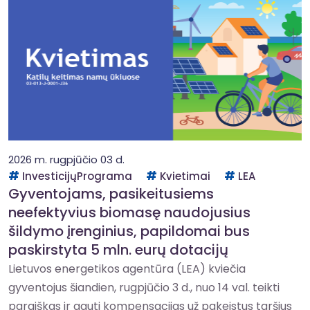
2026 m. rugpjūčio 03 d.
InvesticijųPrograma
Kvietimai
LEA
Gyventojams, pasikeitusiems
neefektyvius biomasę naudojusius
šildymo įrenginius, papildomai bus
paskirstyta 5 mln. eurų dotacijų
Lietuvos energetikos agentūra (LEA) kviečia
gyventojus šiandien, rugpjūčio 3 d., nuo 14 val. teikti
paraiškas ir gauti kompensacijas už pakeistus taršius