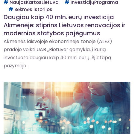
NaujosKartosLietuva
InvesticijųPrograma
Sėkmės istorijos
Daugiau kaip 40 mln. eurų investicija
Akmenėje: stiprins Lietuvos renovacijos ir
modernios statybos pajėgumus
Akmenės laisvojoje ekonominėje zonoje (ALEZ)
pradėjo veikti UAB „Rietuva“ gamykla, į kurią
investuota daugiau kaip 40 mln. eurų. Šį etapą
pažymėjo...