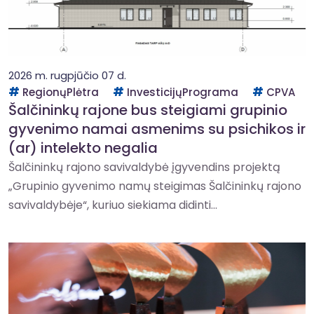
2026 m. rugpjūčio 07 d.
RegionųPlėtra
InvesticijųPrograma
CPVA
Šalčininkų rajone bus steigiami grupinio
gyvenimo namai asmenims su psichikos ir
(ar) intelekto negalia
Šalčininkų rajono savivaldybė įgyvendins projektą
„Grupinio gyvenimo namų steigimas Šalčininkų rajono
savivaldybėje“, kuriuo siekiama didinti...