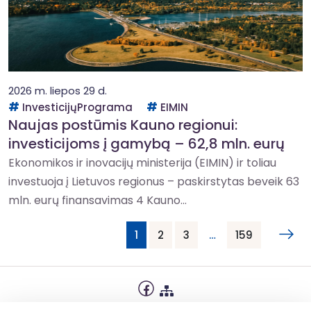
2026 m. liepos 29 d.
InvesticijųPrograma
EIMIN
Naujas postūmis Kauno regionui:
investicijoms į gamybą – 62,8 mln. eurų
Ekonomikos ir inovacijų ministerija (EIMIN) ir toliau
investuoja į Lietuvos regionus – paskirstytas beveik 63
mln. eurų finansavimas 4 Kauno...
1
2
3
…
159
Privatumo politika