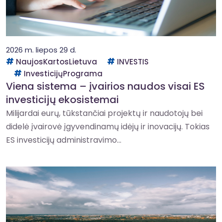
2026 m. liepos 29 d.
NaujosKartosLietuva
INVESTIS
InvesticijųPrograma
Viena sistema – įvairios naudos visai ES
investicijų ekosistemai
Milijardai eurų, tūkstančiai projektų ir naudotojų bei
didelė įvairovė įgyvendinamų idėjų ir inovacijų. Tokias
ES investicijų administravimo...