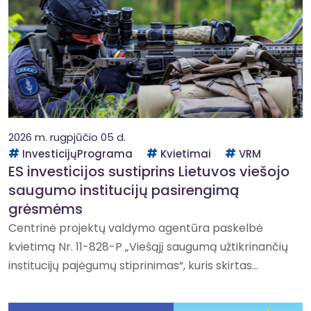
2026 m. rugpjūčio 05 d.
InvesticijųPrograma
Kvietimai
VRM
ES investicijos sustiprins Lietuvos viešojo
saugumo institucijų pasirengimą
grėsmėms
Centrinė projektų valdymo agentūra paskelbė
kvietimą Nr. 11-828-P „Viešąjį saugumą užtikrinančių
institucijų pajėgumų stiprinimas“, kuris skirtas...