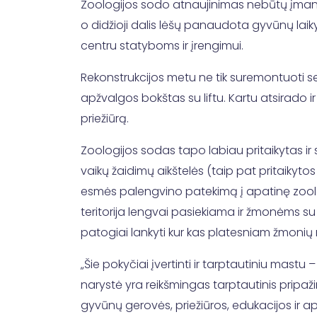
Zoologijos sodo atnaujinimas nebūtų įmanom
o didžioji dalis lėšų panaudota gyvūnų lai
centru statyboms ir įrengimui.
Rekonstrukcijos metu ne tik suremontuoti senie
apžvalgos bokštas su liftu. Kartu atsirado ir
priežiūrą.
Zoologijos sodas tapo labiau pritaikytas ir 
vaikų žaidimų aikštelės (taip pat pritaikyto
esmės palengvino patekimą į apatinę zoologi
teritorija lengvai pasiekiama ir žmonėms su
patogiai lankyti kur kas platesniam žmonių r
„Šie pokyčiai įvertinti ir tarptautiniu mast
narystė yra reikšmingas tarptautinis pripaž
gyvūnų gerovės, priežiūros, edukacijos ir a