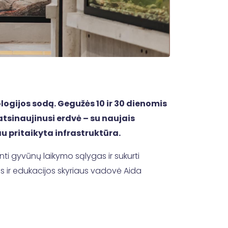
logijos sodą. Gegužės 10 ir 30 dienomis
atsinaujinusi erdvė – su naujais
u pritaikyta infrastruktūra.
ti gyvūnų laikymo sąlygas ir sukurti
os ir edukacijos skyriaus vadovė Aida