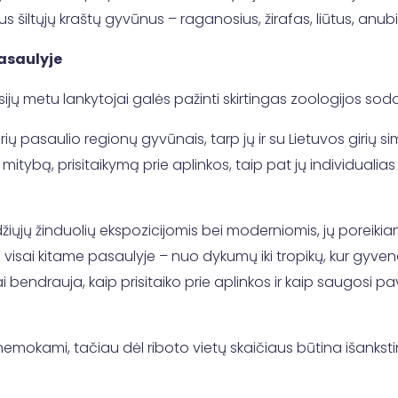
šiltųjų kraštų gyvūnus – raganosius, žirafas, liūtus, anub
pasaulyje
ijų metu lankytojai galės pažinti skirtingas zoologijos sodo
įvairių pasaulio regionų gyvūnais, tarp jų ir su Lietuvos girių
ą, prisitaikymą prie aplinkos, taip pat jų individualias is
idžiųjų žinduolių ekspozicijomis bei moderniomis, jų poreik
ai kitame pasaulyje – nuo dykumų iki tropikų, kur gyvena rop
 bendrauja, kaip prisitaiko prie aplinkos ir kaip saugosi pav
a nemokami, tačiau dėl riboto vietų skaičiaus būtina išanksti