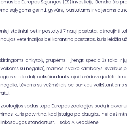
as be Europos Sąjungos (ES) investicijų. Bendra šio proje
kymo sąlygoms gerinti, gyvūnų pastatams ir voljerams atna
ji statiniai, bet ir pastatyti 7 nauji pastatai, atnaujinti tak
 naujas veterinarijos bei karantino pastatas, kuris leidžia 
skirtingoms lankytojų grupėms – įrengti specialūs takai ir 
s vaikams su negalia), mamos ir vaiko kambarys. Svarbus pok
jos sodo dalį: anksčiau lankytojai turėdavo judėti akmenim
 negalia, tėvams su vežimėliais bei sunkiau vaikštantiems 
atui.
u – zoologijos sodas tapo Europos zoologijos sodų ir akvariu
inimas, kuris patvirtina, kad įstaiga po daugiau nei dešimt
plinkosaugos standartus“, – sako A. Grockienė.