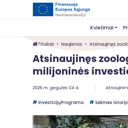
Kvietimai
P
Titulinis
Naujienos
Atsinaujinęs zoolo
Atsinaujinęs zoolog
milijoninės investi
2026 m. gegužės 04 d.
Atnaujinimo
InvesticijųPrograma
Sėkmės istorij