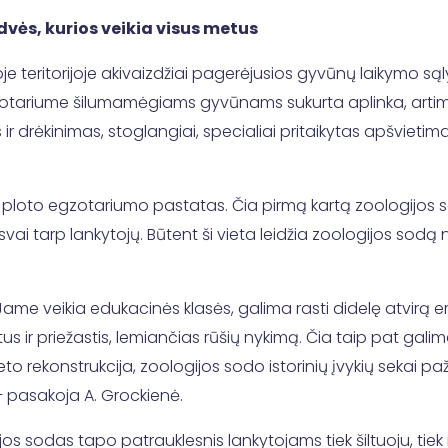
dvės, kurios veikia visus metus
oje teritorijoje akivaizdžiai pagerėjusios gyvūnų laikymo s
egzotariume šilumamėgiams gyvūnams sukurta aplinka, artima
 drėkinimas, stoglangiai, specialiai pritaikytas apšvietimas
 ploto egzotariumo pastatas. Čia pirmą kartą zoologijos s
ai tarp lankytojų. Būtent ši vieta leidžia zoologijos sodą ne
 Jame veikia edukacinės klasės, galima rasti didelę atvirą 
us ir priežastis, lemiančias rūšių nykimą. Čia taip pat galim
to rekonstrukcija, zoologijos sodo istorinių įvykių sekai p
– pasakoja A. Grockienė.
jos sodas tapo patrauklesnis lankytojams tiek šiltuoju, tiek 