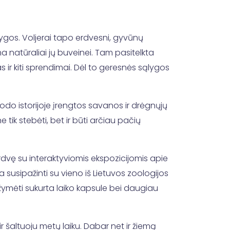
ąlygos. Voljerai tapo erdvesni, gyvūnų
 natūraliai jų buveinei. Tam pasitelkta
 ir kiti sprendimai. Dėl to geresnės sąlygos
odo istorijoje įrengtos savanos ir drėgnųjų
 tik stebėti, bet ir būti arčiau pačių
erdvę su interaktyviomis ekspozicijomis apie
a susipažinti su vieno iš Lietuvos zoologijos
ažymėti sukurta laiko kapsule bei daugiau
ir šaltuoju metų laiku. Dabar net ir žiemą