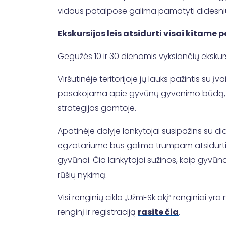
vidaus patalpose galima pamatyti didesnius 
Ekskursijos leis atsidurti visai kitame 
Gegužės 10 ir 30 dienomis vyksiančių ekskurs
Viršutinėje teritorijoje jų lauks pažintis su 
pasakojama apie gyvūnų gyvenimo būdą, mityb
strategijas gamtoje.
Apatinėje dalyje lankytojai susipažins su d
egzotariume bus galima trumpam atsidurti vis
gyvūnai. Čia lankytojai sužinos, kaip gyvūnai
rūšių nykimą.
Visi renginių ciklo „UžmESk akį“ renginiai yr
renginį ir registraciją
rasite čia
.