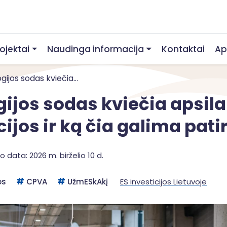
rojektai
Naudinga informacija
Kontaktai
Ap
gijos sodas kviečia...
ijos sodas kviečia apsila
cijos ir ką čia galima pati
 data: 2026 m. birželio 10 d.
os
CPVA
UžmESkAkį
ES investicijos Lietuvoje