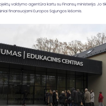
rojektų valdymo agentūra kartu su Finansų ministerija. Jo tik
nginiai finansuojami Europos Sąjungos lėšomis.