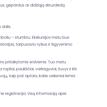
ius, gepardus ar didžiąją skruzdėdą.
 dalis.
 simboliu – stumbru. Ekskursijos metu bus
torijas, tarpusavio ryšius ir išgyvenimo
iams pritaikytomis erdvėmis. Tuo metu
liai, paukščiai, varliagyviai, žuvys ir kiti
ojų, taip pat aptars, kokie veiksniai lemia
nė registracija. Visą informaciją apie