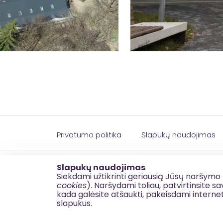
Privatumo politika
Slapukų naudojimas
© 2026 esinvesticijos.lt
Slapukų naudojimas
Siekdami užtikrinti geriausią Jūsų naršymo 
cookies
). Naršydami toliau, patvirtinsite 
kada galėsite atšaukti, pakeisdami interne
slapukus.
BDAR