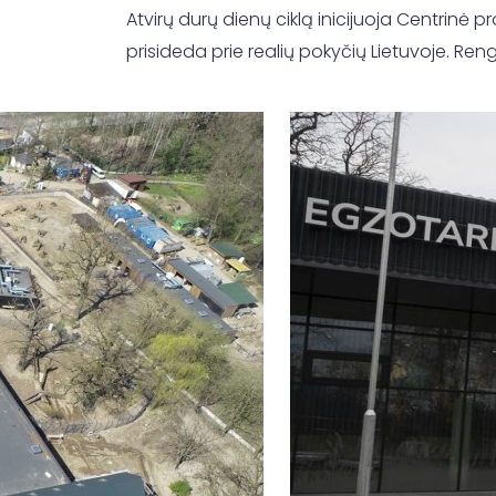
Atvirų durų dienų ciklą inicijuoja Centrinė p
prisideda prie realių pokyčių Lietuvoje. Re