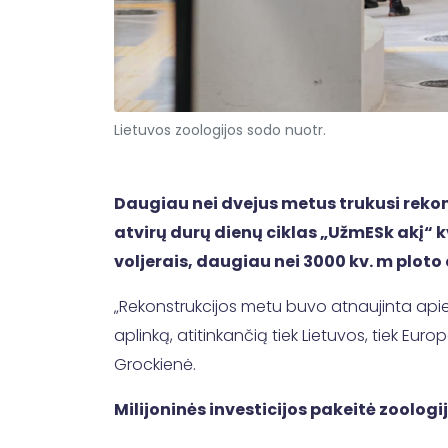
Lietuvos zoologijos sodo nuotr.
Daugiau nei dvejus metus trukusi rekon
atvirų durų dienų ciklas „UžmESk akį“ k
voljerais, daugiau nei 3000 kv. m ploto
„Rekonstrukcijos metu buvo atnaujinta apie 
aplinką, atitinkančią tiek Lietuvos, tiek Eu
Grockienė.
Milijoninės investicijos pakeitė zoolog