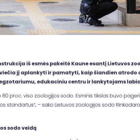
strukcija iš esmės pakeitė Kaune esantį Lietuvos zoo
viečia jį aplankyti ir pamatyti, kaip šiandien atrodo 
 egzotariumu, edukaciniu centru ir lankytojams labia
80 proc. viso zoologijos sodo. Esminis tikslas buvo pagerin
ropos standartus“, – sako Lietuvos zoologijos sodo Rinkodar
ijos sodo veidą