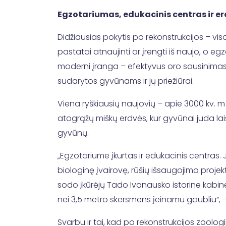
Egzotariumas, edukacinis centras ir er
Didžiausias pokytis po rekonstrukcijos – vis
pastatai atnaujinti ar įrengti iš naujo, o 
moderni įranga – efektyvus oro sausinimas ir
sudarytos gyvūnams ir jų priežiūrai.
Viena ryškiausių naujovių – apie 3000 kv. m
atogrąžų miškų erdvės, kur gyvūnai juda laisv
gyvūnų.
„Egzotariume įkurtas ir edukacinis centras.
biologinę įvairovę, rūšių išsaugojimo projekt
sodo įkūrėjų Tado Ivanausko istorine kabine
nei 3,5 metro skersmens įeinamu gaubliu“, 
Svarbu ir tai, kad po rekonstrukcijos zoologi