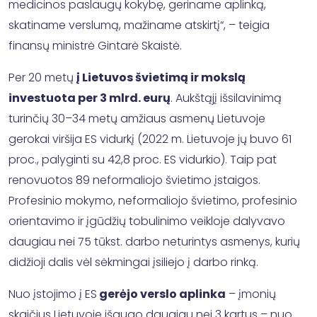
medicinos paslaugų kokybę, geriname aplinką,
skatiname verslumą, mažiname atskirtį“, – teigia
finansų ministrė Gintarė Skaistė.
Per 20 metų
į Lietuvos švietimą ir mokslą
investuota per 3 mlrd. eurų
. Aukštąjį išsilavinimą
turinčių 30–34 metų amžiaus asmenų Lietuvoje
gerokai viršija ES vidurkį (2022 m. Lietuvoje jų buvo 61
proc., palyginti su 42,8 proc. ES vidurkio). Taip pat
renovuotos 89 neformaliojo švietimo įstaigos.
Profesinio mokymo, neformaliojo švietimo, profesinio
orientavimo ir įgūdžių tobulinimo veikloje dalyvavo
daugiau nei 75 tūkst. darbo neturintys asmenys, kurių
didžioji dalis vėl sėkmingai įsiliejo į darbo rinką.
Nuo įstojimo į ES
gerėjo verslo aplinka
– įmonių
skaičius Lietuvoje išaugo daugiau nei 3 kartus – nuo