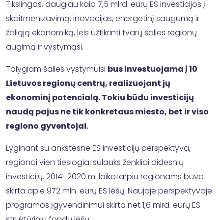
Tikslingos, daugiau kaip 7,5 mlrd. eurų ES investicijos į
skaitmenizavimą, inovacijas, energetinį saugumą ir
žaliąją ekonomiką, leis užtikrinti tvarų šalies regionų
augimą ir vystymąsi.
Tolygiam šalies vystymuisi
bus investuojama į 10
Lietuvos regionų centrų, realizuojant jų
ekonominį potencialą. Tokiu būdu investicijų
naudą pajus ne tik konkretaus miesto, bet ir viso
regiono gyventojai.
Lyginant su ankstesne ES investicijų perspektyva,
regionai vien tiesiogiai sulauks ženkliai didesnių
investicijų. 2014–2020 m. laikotarpiu regionams buvo
skirta apie 972 mln. eurų ES lėšų. Naujoje perspektyvoje
programos įgyvendinimui skirta net 1,6 mlrd. eurų ES
struktūrinių fondų lėšų.