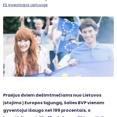
ES investicijos Lietuvoje
Praėjus dviem dešimtmečiams nuo Lietuvos
įstojimo į Europos Sąjungą, šalies BVP vienam
gyventojui išaugo net 199 procentais, o