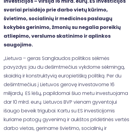
investicijos – viršija 16 mlrd. eurų. ES investicijos
svariai prisidėjo prie darbo vietų kūrimo,
švietimo, socialinių ir medicinos paslaugų
kokybės gerinimo, žmonių su negalia poreikių
atliepimo, verslumo skatinimo ir aplinkos
saugojimo.
„Lietuva – geras Sanglaudos politikos sėkmės
pavyzdys: jau du dešimtmečius vykdome sėkmingą,
skaidrią ir konstruktyvią europietišką politiką. Per du
dešimtmečius į Lietuvos gerovę investavome 16
milijardų ES lėšų, papildomai šiuo metu investuojama
dar 10 mlrd. eurų. Lietuvos BVP vienam gyventojui
išaugo beveik trigubai. Kartu su ES investicijomis
kuriame patogų gyvenimą ir aukštos pridėtinės vertės
darbo vietas, geriname švietimo, socialinių ir