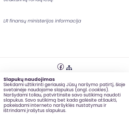
LR finansų ministerijos informacija
Privatumo politika
Slapukų naudojimas
Slapukų naudojimas
Siekdami užtikrinti geriausią Jūsų naršymo patirtį, šioje
svetainėje naudojame slapukus (angl.
cookies
).
Korupcijos prevencija
Naršydami toliau, patvirtinsite savo sutikimą naudoti
slapukus. Savo sutikimą bet kada galėsite atšaukti,
Kontaktai
pakeisdami interneto naršyklės nustatymus ir
ištrindami įrašytus slapukus.
© 2026 esinvesticijos.lt