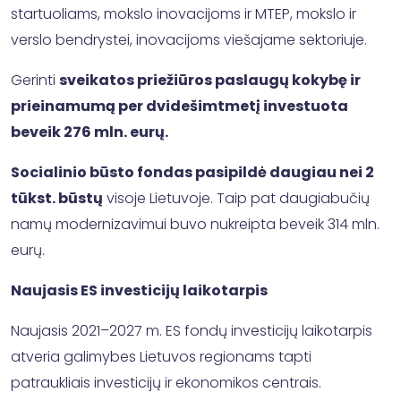
startuoliams, mokslo inovacijoms ir MTEP, mokslo ir
verslo bendrystei, inovacijoms viešajame sektoriuje.
Gerinti
sveikatos priežiūros paslaugų kokybę ir
prieinamumą per dvidešimtmetį investuota
beveik 276 mln. eurų.
Socialinio būsto fondas pasipildė daugiau nei 2
tūkst. būstų
visoje Lietuvoje. Taip pat daugiabučių
namų modernizavimui buvo nukreipta beveik 314 mln.
eurų.
Naujasis ES investicijų laikotarpis
Naujasis 2021–2027 m. ES fondų investicijų laikotarpis
atveria galimybes Lietuvos regionams tapti
patraukliais investicijų ir ekonomikos centrais.