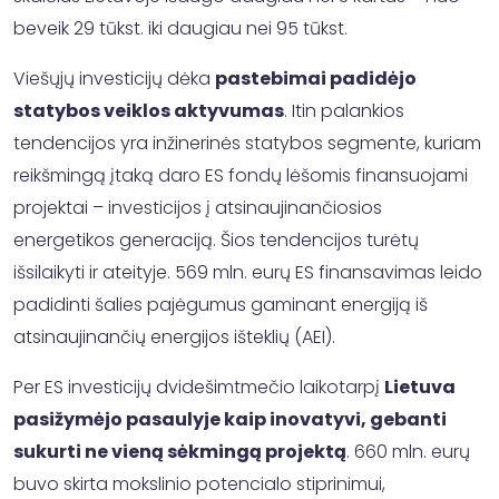
beveik 29 tūkst. iki daugiau nei 95 tūkst.
Viešųjų investicijų dėka
pastebimai padidėjo
statybos veiklos aktyvumas
. Itin palankios
tendencijos yra inžinerinės statybos segmente, kuriam
reikšmingą įtaką daro ES fondų lėšomis finansuojami
projektai – investicijos į atsinaujinančiosios
energetikos generaciją. Šios tendencijos turėtų
išsilaikyti ir ateityje. 569 mln. eurų ES finansavimas leido
padidinti šalies pajėgumus gaminant energiją iš
atsinaujinančių energijos išteklių (AEI).
Per ES investicijų dvidešimtmečio laikotarpį
Lietuva
pasižymėjo pasaulyje kaip inovatyvi, gebanti
sukurti ne vieną sėkmingą projektą
. 660 mln. eurų
buvo skirta mokslinio potencialo stiprinimui,