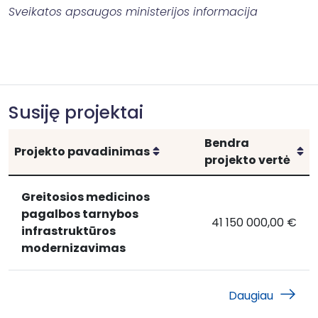
Sveikatos apsaugos ministerijos informacija
Susiję projektai
Bendra
Rikiuoti
Ri
Projekto pavadinimas
projekto vertė
Greitosios medicinos
pagalbos tarnybos
41 150 000,00 €
Greitosios
Greitosios medicin
infrastruktūros
medicinos
modernizavimas
pagalbos
tarnybos
Daugiau
infrastruktūros
modernizavimas