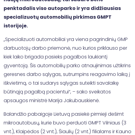
penktadalis viso autoparko ir yra didžiausias
specializuotų automobilių pirkimas GMPT
istorijoje.
„Specializuoti automobiliai yra viena pagrindinių GMP
darbuotojų darbo priemonė, nuo kurios priklauso per
kiek laiko brigada pasieks pagalbos laukiantį
gyventoją. Šis automobilių parko atnaujinimas užtikrins
geresnes darbo sąlygas, sutrumpins reagavimo laiką į
iškvietimą, o tai sudarys sąlygas suteikti savalaikę
būtinąją pagalbą pacientui“, – sako sveikatos
apsaugos ministrė Marija Jakubauskienė.
Balandžio pabaigoje Lietuvą pasiekė pirmieji dešimt
mikroautobusų, kurie buvo perduoti GMPT Vilniaus (3
vnt.), Klaipėdos (2 vnt.), Šiaulių (2 vnt.) filialams ir Kauno