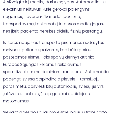
Atsižvelgta ir į medikų darbo sąlygas. Automobiliai turi
elektrinius neštuvus, kurie gerokai palengvins
negalinčių savarankiškai judėti pacientų
transportavimą į automobilį ir tausos medikų jėgas,
nes įkelti pacientą nereikės didelių fizinių pastangų.
Iš išorės naujosios transporto priemonės nudažytos
mėlyna ir geltona spalvomis, kad būtų geriau
pastebimos eisme. Toks spalvų derinys atitinka
Europos Sąjungos keliamus reikalavimus
specializuotam medicininiam transportui. Automobiliai
padengti šviesą atspindinčia plėvele – tamsiuoju
paros metu, apšviesti kitų automobilių šviesų, jie virs
„atšvaitais ant ratų“, taip gerokai padidėja jų
matomumas.
Siekiant didesnio saugumo eisme, naujųjų transporto