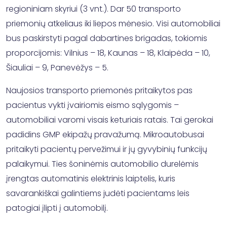
regioniniam skyriui (3 vnt.). Dar 50 transporto
priemonių atkeliaus iki liepos mėnesio. Visi automobiliai
bus paskirstyti pagal dabartines brigadas, tokiomis
proporcijomis: Vilnius – 18, Kaunas – 18, Klaipėda – 10,
Šiauliai – 9, Panevėžys – 5.
Naujosios transporto priemonės pritaikytos pas
pacientus vykti įvairiomis eismo sąlygomis –
automobiliai varomi visais keturiais ratais. Tai gerokai
padidins GMP ekipažų pravažumą. Mikroautobusai
pritaikyti pacientų pervežimui ir jų gyvybinių funkcijų
palaikymui. Ties šoninėmis automobilio durelėmis
įrengtas automatinis elektrinis laiptelis, kuris
savarankiškai galintiems judėti pacientams leis
patogiai įlipti į automobilį.