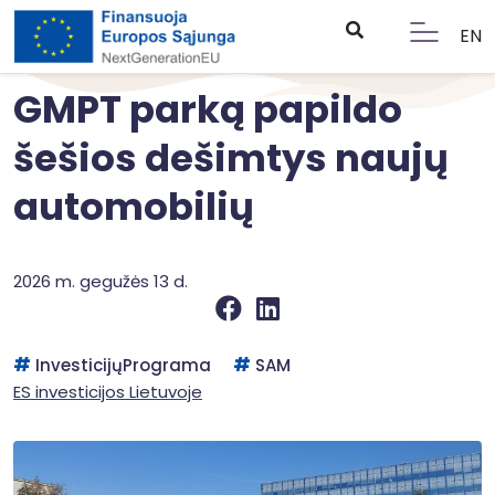
EN
GMPT parką papildo
šešios dešimtys naujų
automobilių
2026 m. gegužės 13 d.
InvesticijųPrograma
SAM
ES investicijos Lietuvoje