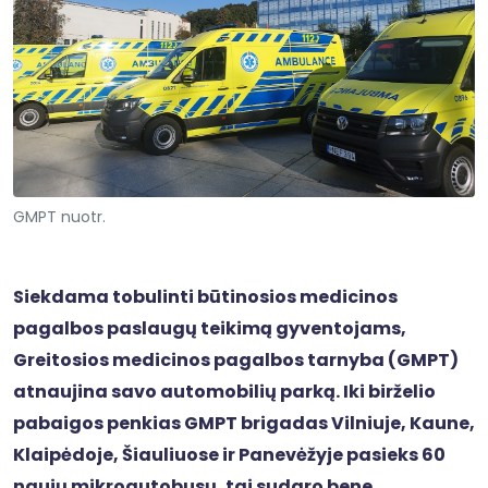
GMPT nuotr.
Siekdama tobulinti būtinosios medicinos
pagalbos paslaugų teikimą gyventojams,
Greitosios medicinos pagalbos tarnyba (GMPT)
atnaujina savo automobilių parką. Iki birželio
pabaigos penkias GMPT brigadas Vilniuje, Kaune,
Klaipėdoje, Šiauliuose ir Panevėžyje pasieks 60
naujų mikroautobusų, tai sudaro bene