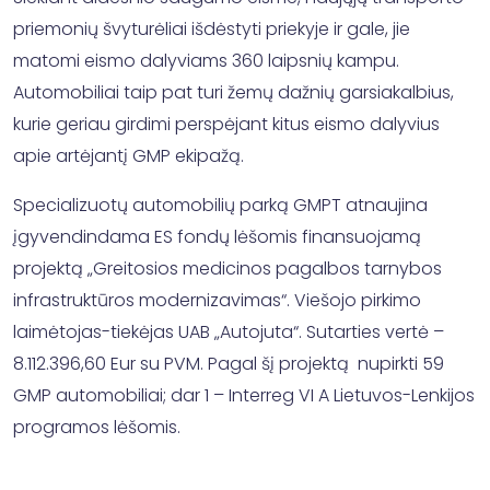
priemonių švyturėliai išdėstyti priekyje ir gale, jie
matomi eismo dalyviams 360 laipsnių kampu.
Automobiliai taip pat turi žemų dažnių garsiakalbius,
kurie geriau girdimi perspėjant kitus eismo dalyvius
apie artėjantį GMP ekipažą.
Specializuotų automobilių parką GMPT atnaujina
įgyvendindama ES fondų lėšomis finansuojamą
projektą „Greitosios medicinos pagalbos tarnybos
infrastruktūros modernizavimas“. Viešojo pirkimo
laimėtojas-tiekėjas UAB „Autojuta“. Sutarties vertė –
8.112.396,60 Eur su PVM. Pagal šį projektą nupirkti 59
GMP automobiliai; dar 1 – Interreg VI A Lietuvos-Lenkijos
programos lėšomis.