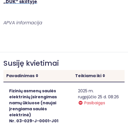
„DUK“ skiltyje
.
APVA informacija
Susiję kvietimai
Rikiuoti
Rikiuoti
Pavadinimas
Teikiama iki
Fizinių asmenų saulės
2025 m.
elektrinių įsirengimas
rugpjūčio 25 d. 08:26
namų ūkiuose (naujai
Pasibaigęs
įrengiama saulės
elektrinė)
Nr. 03-029-J-0001-J01