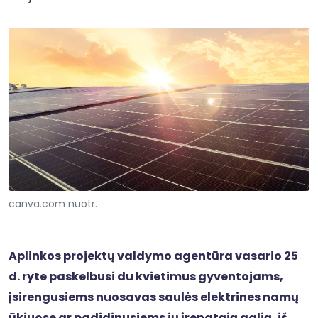
canva.com nuotr.
Aplinkos projektų valdymo agentūra vasario 25
d. ryte paskelbusi du kvietimus gyventojams,
įsirengusiems nuosavas saulės elektrines namų
ūkiuose ar padidinusiems jų įrengtąją galią, iš