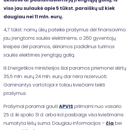
viso jau sulaukė apie 5 tūkst. paraiškų už kiek
daugiau nei 11 mln. eurų.
4,7 tūkst. namų ūkių pateikė prašymus dėl finansavimo
jau įrengtoms saulės elektrinėms, o 260 gyventojų
kreipėsi dėl paramos, skiriamos padidinus turimos
saulės elektrinės įrengtąją galią.
Iš Energetikos ministerijos šiai paramos priemonei skirtų
35,5 mln. eurų 24 mln. eurų dar nėra rezervuoti.
Gaminantys vartotojai ir toliau kviečiami teikti
prašymus.
Prašymai paramai gauti
APVIS
priimami nuo vasario
25 d. iki spalio 31 d. arba kol pasibaigs visa kvietimams
numatyta lėšų suma. Daugiau informacijos –
čia
bei