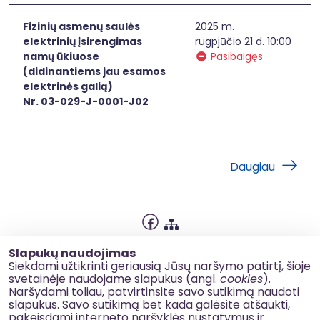
Fizinių asmenų saulės
2025 m.
elektrinių įsirengimas
rugpjūčio 21 d. 10:00
namų ūkiuose
Pasibaigęs
(didinantiems jau esamos
elektrinės galią)
Nr. 03-029-J-0001-J02
Daugiau
Privatumo politika
Slapukų naudojimas
Slapukų naudojimas
Siekdami užtikrinti geriausią Jūsų naršymo patirtį, šioje
svetainėje naudojame slapukus (angl.
cookies
).
Korupcijos prevencija
Naršydami toliau, patvirtinsite savo sutikimą naudoti
slapukus. Savo sutikimą bet kada galėsite atšaukti,
Kontaktai
pakeisdami interneto naršyklės nustatymus ir