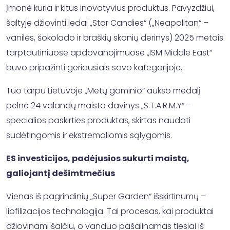
Įmonė kuria ir kitus inovatyvius produktus. Pavyzdžiui,
šaltyje džiovinti ledai „Star Candies“ („Neapolitan“ –
vanilės, šokolado ir braškių skonių derinys) 2025 metais
tarptautiniuose apdovanojimuose „ISM Middle East“
buvo pripažinti geriausiais savo kategorijoje.
Tuo tarpu Lietuvoje „Metų gaminio“ aukso medalį
pelnė 24 valandų maisto davinys „S.T.A.R.M.Y“ –
specialios paskirties produktas, skirtas naudoti
sudėtingomis ir ekstremaliomis sąlygomis.
ES investicijos, padėjusios sukurti maistą,
galiojantį dešimtmečius
Vienas iš pagrindinių „Super Garden“ išskirtinumų –
liofilizacijos technologija. Tai procesas, kai produktai
džiovinami šalčiu, o vanduo pašalinamas tiesiai iš