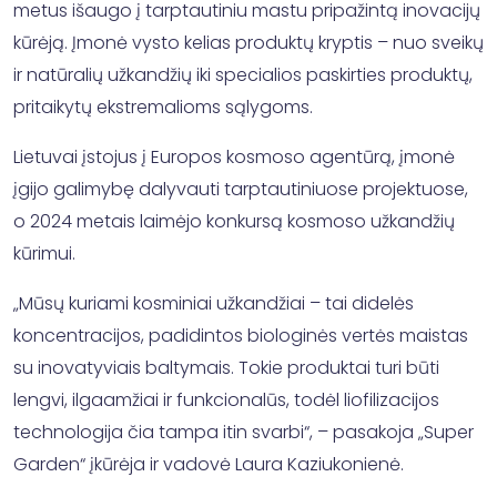
metus išaugo į tarptautiniu mastu pripažintą inovacijų
kūrėją. Įmonė vysto kelias produktų kryptis – nuo sveikų
ir natūralių užkandžių iki specialios paskirties produktų,
pritaikytų ekstremalioms sąlygoms.
Lietuvai įstojus į Europos kosmoso agentūrą, įmonė
įgijo galimybę dalyvauti tarptautiniuose projektuose,
o 2024 metais laimėjo konkursą kosmoso užkandžių
kūrimui.
„Mūsų kuriami kosminiai užkandžiai – tai didelės
koncentracijos, padidintos biologinės vertės maistas
su inovatyviais baltymais. Tokie produktai turi būti
lengvi, ilgaamžiai ir funkcionalūs, todėl liofilizacijos
technologija čia tampa itin svarbi“, – pasakoja „Super
Garden“ įkūrėja ir vadovė Laura Kaziukonienė.