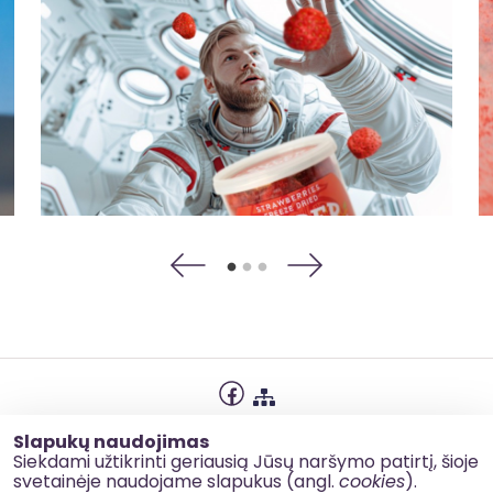
Privatumo politika
Slapukų naudojimas
Slapukų naudojimas
Siekdami užtikrinti geriausią Jūsų naršymo patirtį, šioje
svetainėje naudojame slapukus (angl.
cookies
).
Korupcijos prevencija