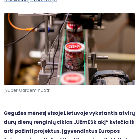
„Super Garden“ nuotr.
Gegužės mėnesį visoje Lietuvoje vykstantis atvirų
durų dienų renginių ciklas „UžmESk akį“ kviečia iš
arti pažinti projektus, įgyvendintus Europos