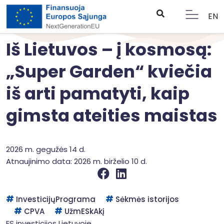
EN
Iš Lietuvos – į kosmosą:
„Super Garden“ kviečia
iš arti pamatyti, kaip
gimsta ateities maistas
2026 m. gegužės 14 d.
Atnaujinimo data: 2026 m. birželio 10 d.
InvesticijųPrograma
Sėkmės istorijos
CPVA
UžmESkAkį
ES investicijos Lietuvoje