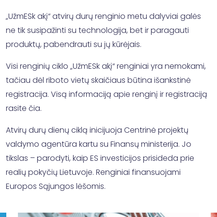
„UžmESk akį“ atvirų durų renginio metu dalyviai galės
ne tik susipažinti su technologija, bet ir paragauti
produktų, pabendrauti su jų kūrėjais.
Visi renginių ciklo „UžmESk akį“ renginiai yra nemokami,
tačiau dėl riboto vietų skaičiaus būtina išankstinė
registracija. Visą informaciją apie renginį ir registraciją
rasite čia.
Atvirų durų dienų ciklą inicijuoja Centrinė projektų
valdymo agentūra kartu su Finansų ministerija. Jo
tikslas – parodyti, kaip ES investicijos prisideda prie
realių pokyčių Lietuvoje. Renginiai finansuojami
Europos Sąjungos lėšomis.