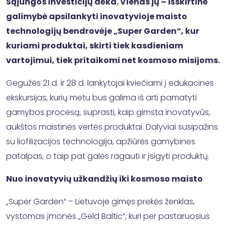
Sąjungos investicijų dėka. Vienas jų – išskirtinė
galimybė apsilankyti inovatyvioje maisto
technologijų bendrovėje „Super Garden“, kur
kuriami produktai, skirti tiek kasdieniam
vartojimui, tiek pritaikomi net kosmoso misijoms.
Gegužės 21 d. ir 28 d. lankytojai kviečiami į edukacines
ekskursijas, kurių metu bus galima iš arti pamatyti
gamybos procesą, suprasti, kaip gimsta inovatyvūs,
aukštos maistinės vertės produktai. Dalyviai susipažins
su liofilizacijos technologija, apžiūrės gamybines
patalpas, o taip pat galės ragauti ir įsigyti produktų.
Nuo inovatyvių užkandžių iki kosmoso maisto
„Super Garden“ – Lietuvoje gimęs prekės ženklas,
vystomas įmonės „Geld Baltic“, kuri per pastaruosius