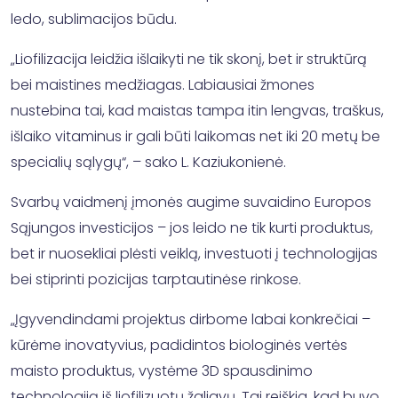
ledo, sublimacijos būdu.
„Liofilizacija leidžia išlaikyti ne tik skonį, bet ir struktūrą
bei maistines medžiagas. Labiausiai žmones
nustebina tai, kad maistas tampa itin lengvas, traškus,
išlaiko vitaminus ir gali būti laikomas net iki 20 metų be
specialių sąlygų“, – sako L. Kaziukonienė.
Svarbų vaidmenį įmonės augime suvaidino Europos
Sąjungos investicijos – jos leido ne tik kurti produktus,
bet ir nuosekliai plėsti veiklą, investuoti į technologijas
bei stiprinti pozicijas tarptautinėse rinkose.
„Įgyvendindami projektus dirbome labai konkrečiai –
kūrėme inovatyvius, padidintos biologinės vertės
maisto produktus, vystėme 3D spausdinimo
technologiją iš liofilizuotų žaliavų. Tai reiškia, kad buvo