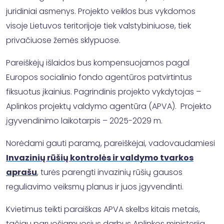
juridiniai asmenys. Projekto veiklos bus vykdomos
visoje Lietuvos teritorijoje tiek valstybiniuose, tiek
privačiuose žemės sklypuose.
Pareiškėjų išlaidos bus kompensuojamos pagal
Europos socialinio fondo agentūros patvirtintus
fiksuotus įkainius. Pagrindinis projekto vykdytojas –
Aplinkos projektų valdymo agentūra (APVA). Projekto
įgyvendinimo laikotarpis – 2025-2029 m.
Norėdami gauti paramą, pareiškėjai, vadovaudamiesi
Invazinių rūšių kontrolės ir valdymo tvarkos
aprašu
, turės parengti invazinių rūšių gausos
reguliavimo veiksmų planus ir juos įgyvendinti.
Kvietimus teikti paraiškas APVA skelbs kitais metais,
tačiau paruošiamuosius darbus Aplinkos ministerija