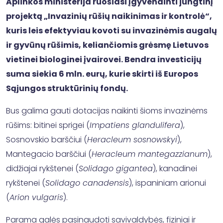
Aplinkos ministerija ruošiasi įgyvendinti jungtinį
projektą „Invazinių rūšių naikinimas ir kontrolė“,
kuris leis efektyviau kovoti su invazinėmis augalų
ir gyvūnų rūšimis, keliančiomis grėsmę Lietuvos
vietinei biologinei įvairovei. Bendra investicijų
suma siekia 6 mln. eurų, kurie skirti iš Europos
Sąjungos struktūrinių fondų.
Bus galima gauti dotacijas naikinti šioms invazinėms
rūšims: bitinei sprigei (
Impatiens glandulifera
),
Sosnovskio barščiui (
Heracleum sosnowskyi
),
Mantegacio barščiui (
Heracleum mantegazzianum
),
didžiajai rykštenei (
Solidago gigantea
), kanadinei
rykštenei (
Solidago canadensis
), ispaniniam arionui
(
Arion vulgaris
).
Parama galės pasinaudoti savivaldybės, fiziniai ir