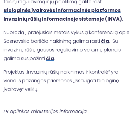
teisinį reguliavimą ir jų paplitimą galite rasti
Biologinės įvairovės informacinės platformos
Invazinių rūšių informacinėje sistemoje (INVA)
.
Nuorodą į praėjusiais metais vykusią konferenciją apie
Sosnovskio barščio naikinimą galima rasti
čia
. Su
invazinių rūšių gausos reguliavimo veiksmų planais
galima susipažinti
čia
.
Projektas „Invazinių rūšių naikinimas ir kontrolė“ yra
viena iš pažangos priemonės „Išsaugoti biologinę
įvairovę“ veiklų.
LR aplinkos ministerijos informacija