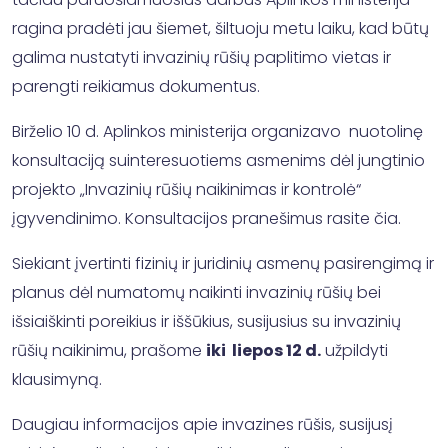
ragina pradėti jau šiemet, šiltuoju metu laiku, kad būtų
galima nustatyti invazinių rūšių paplitimo vietas ir
parengti reikiamus dokumentus.
Birželio 10 d. Aplinkos ministerija organizavo nuotolinę
konsultaciją suinteresuotiems asmenims dėl jungtinio
projekto „Invazinių rūšių naikinimas ir kontrolė“
įgyvendinimo. Konsultacijos pranešimus rasite čia.
Siekiant įvertinti fizinių ir juridinių asmenų pasirengimą ir
planus dėl numatomų naikinti invazinių rūšių bei
išsiaiškinti poreikius ir iššūkius, susijusius su invazinių
rūšių naikinimu, prašome
iki liepos 12 d.
užpildyti
klausimyną.
Daugiau informacijos apie invazines rūšis, susijusį