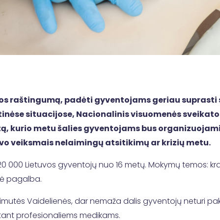
s raštingumą, padėti gyventojams geriau suprasti sv
tinėse situacijose, Nacionalinis visuomenės sveikat
ktą, kurio metu šalies gyventojams bus organizuojam
avo veiksmais nelaimingų atsitikimų ar krizių metu.
 000 Lietuvos gyventojų nuo 16 metų. Mokymų temos: kr
nė pagalba.
mutės Vaidelienės, dar nemaža dalis gyventojų neturi pakan
kstant profesionaliems medikams.