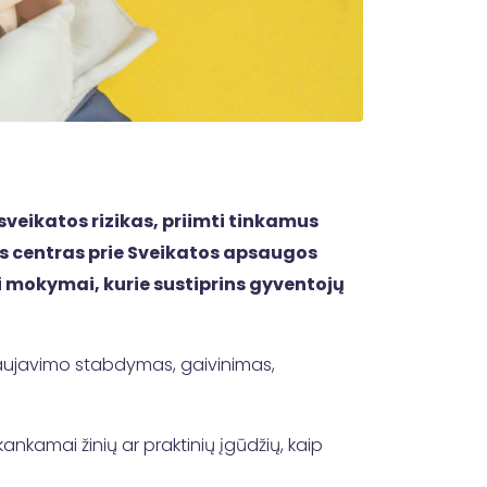
eikatos rizikas, priimti tinkamus
os centras prie Sveikatos apsaugos
i mokymai, kurie sustiprins gyventojų
aujavimo stabdymas, gaivinimas,
kamai žinių ar praktinių įgūdžių, kaip