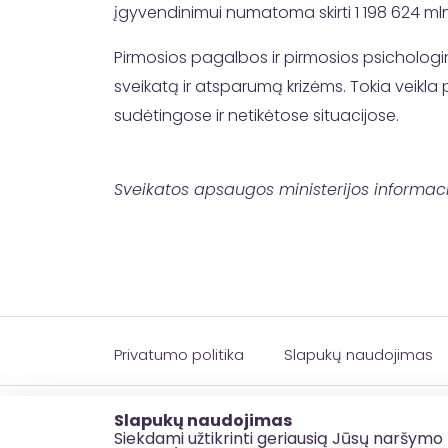
įgyvendinimui numatoma skirti 1 198 624 mln.
Pirmosios pagalbos ir pirmosios psicholog
sveikatą ir atsparumą krizėms. Tokia veik
sudėtingose ir netikėtose situacijose.
Sveikatos apsaugos ministerijos informac
Privatumo politika
Slapukų naudojimas
© 2026 esinvesticijos.lt
Slapukų naudojimas
Siekdami užtikrinti geriausią Jūsų naršymo 