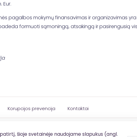
 Eur.
inės pagalbos mokymų finansavimas ir organizavimas yra 
la padeda formuoti sąmoningą, atsakingą ir pasirengusią 
ija
Korupcijos prevencija
Kontaktai
patirtį, šioje svetainėje naudojame slapukus (angl.