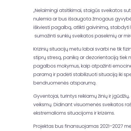
„Nelaimingi atsitikimai, staigūs sveikatos s
nulemia ar bus išsaugota žmogaus gyvybė i
iškviesti pagalbą, atlikti gaivinimą, stabdy
sumažinti sunkių sveikatos pasekmių ar mirč
Krizinių situacijų metu labai svarbi ne tik fi
stiprų stresą, paniką ar dezorientaciją tie
pagalbos mokymus, kaip atpažinti emocines 
paramą ir padėti stabilizuoti situaciją iki s
bendruomenės atsparumą.
Gyventojai, turintys reikiamų žinių ir įgūdži
veiksmų. Didinant visuomenės sveikatos ra
ekstremalioms situacijoms ir krizėms.
Projektas bus finansuojamas 2021–2027 met