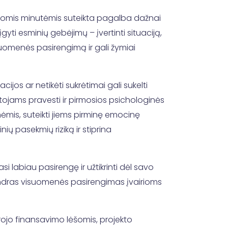
rmosiomis minutėmis suteikta pagalba dažnai
 esminių gebėjimų – įvertinti situaciją,
isuomenės pasirengimą ir gali žymiai
cijos ar netikėti sukrėtimai gali sukelti
ntojams pravesti ir pirmosios psichologinės
mis, suteikti jiems pirminę emocinę
ių pasekmių riziką ir stiprina
si labiau pasirengę ir užtikrinti dėl savo
endras visuomenės pasirengimas įvairioms
ojo finansavimo lėšomis, projekto