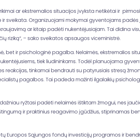
utrikimai ar ekstremalios situacijos įvyksta netikėtai ir pi
r sveikata. Organizuojami mokymai gyventojams padės įgyti
ti kraujavimą ar kitaip padėti nukentėjusiajam. Tai didina v
ių riziką“, – sako sveikatos apsaugos viceministrė.
zinė, bet ir psichologinė pagalba. Nelaimės, ekstremalios situa
k nukentėjusiems, tiek liudininkams. Todėl planuojama gyve
reakcijas, tinkamai bendrauti su patyrusiais stresą žmonė
pecialistų pagalbos. Tai padeda mažinti ilgalaikių psichologin
ų, dažniau ryžtasi padėti nelaimės ištiktam žmogui, nes jaučia
štingumą ir praktinius reagavimo įgūdžius, stiprinamas b
ų Europos Sąjungos fondų investicijų programos ir bendr