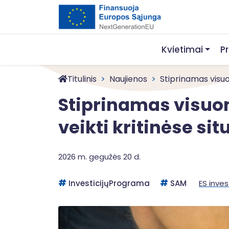
Kvietimai
P
Titulinis
Naujienos
Stiprinamas visu
Stiprinamas visuo
veikti kritinėse sit
2026 m. gegužės 20 d.
InvesticijųPrograma
SAM
ES inves