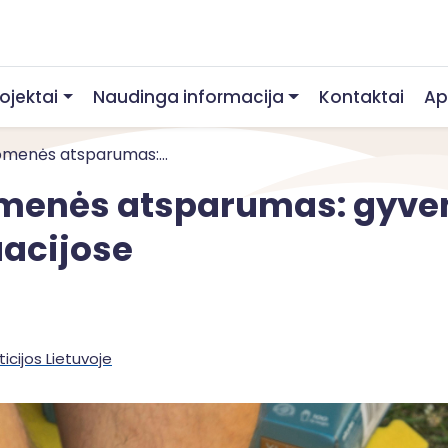
rojektai
Naudinga informacija
Kontaktai
Ap
omenės atsparumas:...
menės atsparumas: gyven
uacijose
ticijos Lietuvoje