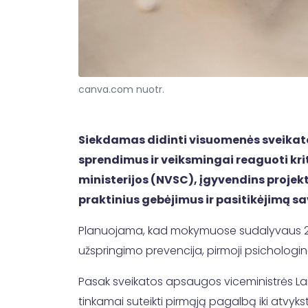
canva.com nuotr.
Siekdamas didinti visuomenės sveikato
sprendimus ir veiksmingai reaguoti kri
ministerijos (NVSC), įgyvendins proje
praktinius gebėjimus ir pasitikėjimą s
Planuojama, kad mokymuose sudalyvaus 20
užspringimo prevencija, pirmoji psichologi
Pasak sveikatos apsaugos viceministrės Lai
tinkamai suteikti pirmąją pagalbą iki atvy