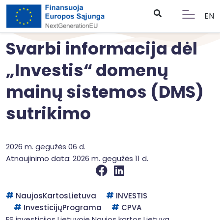
EN
Svarbi informacija dėl
„Investis“ domenų
mainų sistemos (DMS)
sutrikimo
2026 m. gegužės 06 d.
Atnaujinimo data: 2026 m. gegužės 11 d.
NaujosKartosLietuva
INVESTIS
InvesticijųPrograma
CPVA
ES investicijos Lietuvoje
Naujos kartos Lietuva