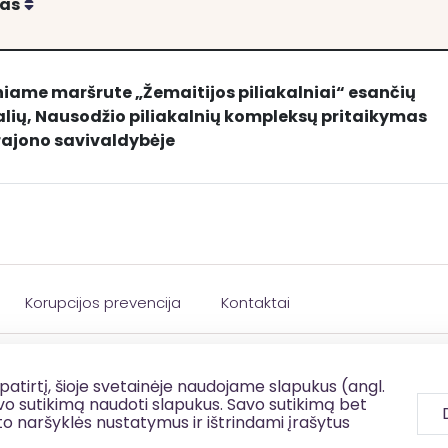
Rikiuoti
mas
iame maršrute „Žemaitijos piliakalniai“ esančių
lių, Nausodžio piliakalnių kompleksų pritaikymas
os piliakalniai“ esančių Gandingos ir Varkalių, Nausodži
rajono savivaldybėje
Korupcijos prevencija
Kontaktai
patirtį, šioje svetainėje naudojame slapukus (angl.
savo sutikimą naudoti slapukus. Savo sutikimą bet
to naršyklės nustatymus ir ištrindami įrašytus