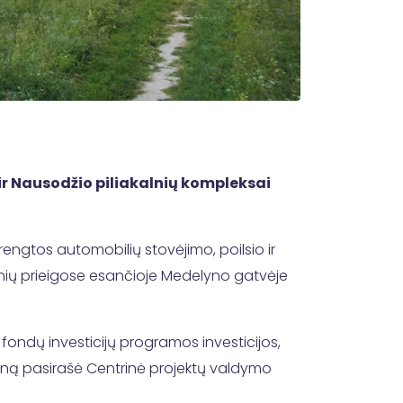
r Nausodžio piliakalnių kompleksai
s įrengtos automobilių stovėjimo, poilsio ir
kalnių prieigose esančioje Medelyno gatvėje
 fondų investicijų programos investicijos,
dieną pasirašė Centrinė projektų valdymo