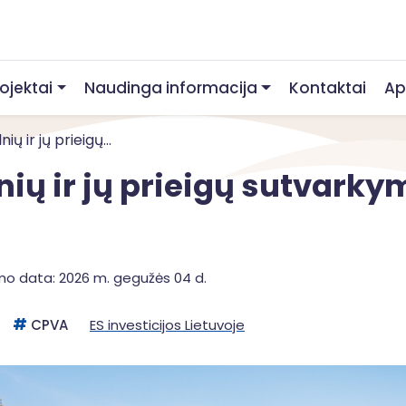
rojektai
Naudinga informacija
Kontaktai
Ap
ių ir jų prieigų...
nių ir jų prieigų sutvarky
mo data: 2026 m. gegužės 04 d.
CPVA
ES investicijos Lietuvoje