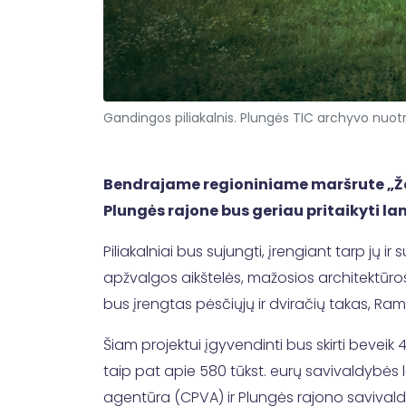
Gandingos piliakalnis. Plungės TIC archyvo nuotr
Bendrajame regioniniame maršrute „Žem
Plungės rajone bus geriau pritaikyti l
Piliakalniai bus sujungti, įrengiant tarp jų i
apžvalgos aikštelės, mažosios architektūros 
bus įrengtas pėsčiųjų ir dviračių takas, Ra
Šiam projektui įgyvendinti bus skirti beveik
taip pat apie 580 tūkst. eurų savivaldybės 
agentūra (CPVA) ir Plungės rajono savival