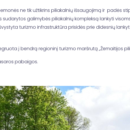
ės ne tik užtikrins piliakalnių išsaugojimą ir padės stiprint
us sudarytos galimybės piliakalnių kompleksą lankyti visom
styta turizmo infrastruktūra prisidės prie didesnių lankytoj
egruota į bendrą regioninį turizmo maršrutą „Žemaitijos pilia
vasaros pabaigos.