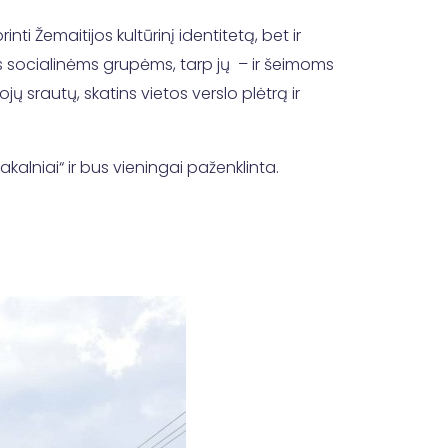
i Žemaitijos kultūrinį identitetą, bet ir
s socialinėms grupėms, tarp jų – ir šeimoms
ų srautų, skatins vietos verslo plėtrą ir
kalniai“ ir bus vieningai paženklinta.