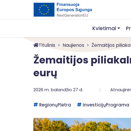
Kvietimai
P
Titulinis
Naujienos
Žemaitijos piliakaln
Žemaitijos piliakal
eurų
2026 m. balandžio 27 d.
Atnaujini
RegionųPlėtra
InvesticijųPrograma