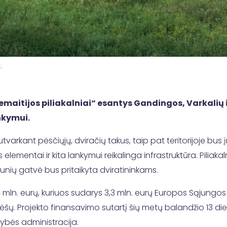
.
aitijos piliakalniai“ esantys Gandingos, Varkalių i
ankymui.
r sutvarkant pėsčiųjų, dviračių takus, taip pat teritorijoje bu
elementai ir kita lankymui reikalinga infrastruktūra. Pilia
munių gatvė bus pritaikyta dviratininkams.
 4 mln. eurų, kuriuos sudarys 3,3 mln. eurų Europos Sąjungos
lėšų. Projekto finansavimo sutartį šių metų balandžio 13 
dybės administracija.