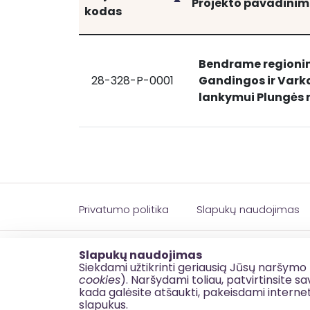
Rikiuoti
Projekto pavadini
kodas
Bendrame regionin
28-328-P-0001
Gandingos ir Varka
Bendrame regioniniame maršrute „Žemaitij
Bendrame
lankymui Plungės 
regioniniame
maršrute
„Žemaitijos
piliakalniai“
esančių
Gandingos
ir
Privatumo politika
Slapukų naudojimas
Varkalių,
Nausodžio
© 2026 esinvesticijos.lt
piliakalnių
Slapukų naudojimas
Siekdami užtikrinti geriausią Jūsų naršymo 
kompleksų
cookies
). Naršydami toliau, patvirtinsite 
pritaikymas
kada galėsite atšaukti, pakeisdami interne
lankymui
slapukus.