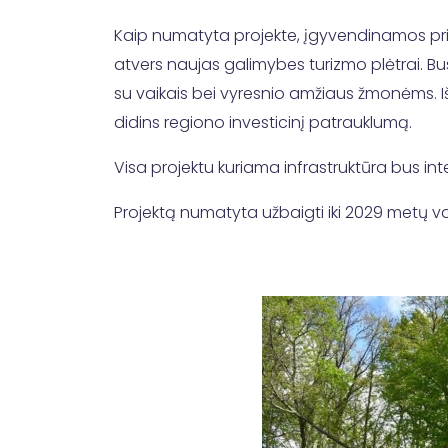
Kaip numatyta projekte, įgyvendinamos priemon
atvers naujas galimybes turizmo plėtrai. B
su vaikais bei vyresnio amžiaus žmonėms. Išvy
didins regiono investicinį patrauklumą.
Visa projektu kuriama infrastruktūra bus int
Projektą numatyta užbaigti iki 2029 metų 