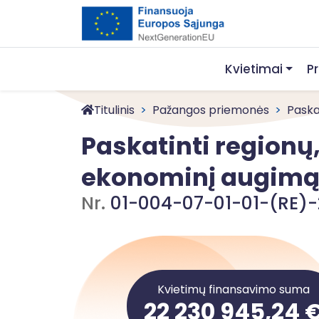
Kvietimai
P
Titulinis
Pažangos priemonės
Paskat
Paskatinti regionų,
ekonominį augimą p
Nr.
01-004-07-01-01-(RE)-
Kvietimų finansavimo suma
22 230 945,24 