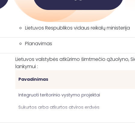
Lietuvos Respublikos vidaus reikalų ministerija
Planavimas
Lietuvos valstybės atkūrimo šimtmečio ąžuolyno, Si
lankymui :
Pavadinimas
Integruoti teritorinio vystymo projektai
Sukurtos arba atkurtos atviros erdvės
Sukurtos arba atkurtos teritorijos, naudojamos
ekonominei, rekreacinei ar turizmo paskirčiai