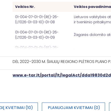
Dviračiams skirtos infrastruktūros metinis naudotojų
Veiklos Nr.
Veiklos pavadinim
skaičius
01-004-07-01-01-(RE)-26-
Lietuvos valstybės 
Dviračiams skirta infrastruktūra, kuriai suteikta param
(LT026-01-03-10)-01-08
ir tvenkinio pritaiky
Lietuvos valstybės atkūrimo šimtmečio ąžuolyno, Si
01-004-07-01-01-(RE)-26-
Žagarės dolomito a
lankymui :
(LT026-01-03-10)-01-09
Pavadinimas
01-004-07-01-01-(RE)-26-
Žagarės ozo pritaik
(LT026-01-03-10)-01-10
Sukurtos arba atkurtos atviros erdvės
DĖL 2022–2030 M. ŠIAULIŲ REGIONO PLĖTROS PLANO P
01-004-07-01-01-(RE)-26-
Burbaičių piliakalni
(LT026-01-03-10)-01-16
Integruoti teritorinio vystymo projektai
www.e-tar.lt/portal/lt/legalAct/dda19830d
01-004-07-01-01-(RE)-26-
Sukurtos arba atkurtos teritorijos, naudojamos ekonom
Kelmės r. savivaldyb
(LT026-01-03-10)-01-17
rekreacinei ar turizmo paskirčiai
01-004-07-01-01-(RE)-26-
Kuršėnų dvaro sodybo
Lietuvos valstybės atkūrimo šimtmečio ąžuolyno, Si
(LT026-01-03-10)-01-34
lankymui :
GĘ KVIETIMAI (10)
PLANUOJAMI KVIETIMAI (0)
01-004-07-01-01-(RE)-26-