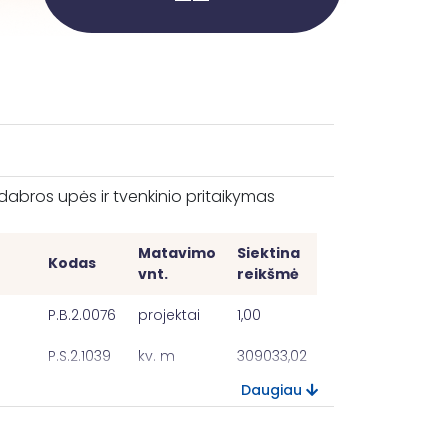
dabros upės ir tvenkinio pritaikymas
Matavimo
Siektina
Kodas
vnt.
reikšmė
P.B.2.0076
projektai
1,00
P.S.2.1039
kv. m
309033,02
Daugiau
R.S.2.3040
ha
45,46