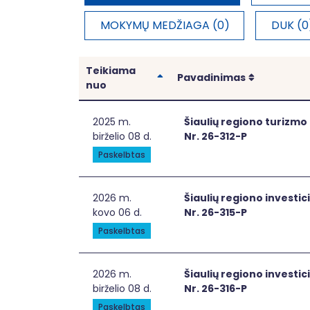
MOKYMŲ MEDŽIAGA (0)
DUK (0
Teikiama
Rikiuoti
Rikiuoti
Pavadinimas
nuo
Šiaulių regiono turizmo objektų patraukl
2025 m.
Šiaulių regiono turizmo
birželio 08 d.
Nr. 26-312-P
Paskelbtas
Šiaulių regiono investicinės aplinkos ir v
2026 m.
Šiaulių regiono investic
kovo 06 d.
Nr. 26-315-P
Paskelbtas
Šiaulių regiono investicinės aplinkos ir v
2026 m.
Šiaulių regiono investic
birželio 08 d.
Nr. 26-316-P
Paskelbtas