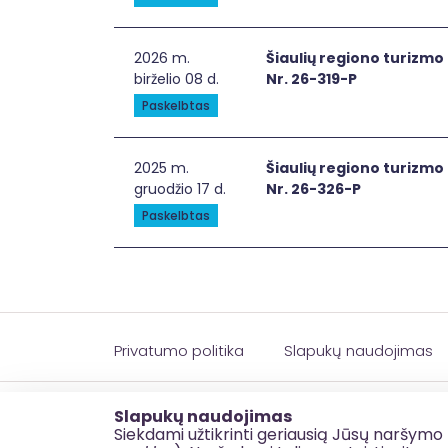
Šiaulių regiono turizmo objektų patrauk
2026 m.
Šiaulių regiono turizm
birželio 08 d.
Nr. 26-319-P
Paskelbtas
Šiaulių regiono turizmo objektų patrauk
2025 m.
Šiaulių regiono turizm
gruodžio 17 d.
Nr. 26-326-P
Paskelbtas
Privatumo politika
Slapukų naudojimas
© 2026 esinvesticijos.lt
Slapukų naudojimas
Siekdami užtikrinti geriausią Jūsų naršymo 