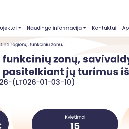
rojektai
Naudinga informacija
Kontaktai
Ap
inti regionų, funkcinių zonų,...
 funkcinių zonų, savivald
asitelkiant jų turimus iš
26-(LT026-01-03-10)
Kvietimai
€
15