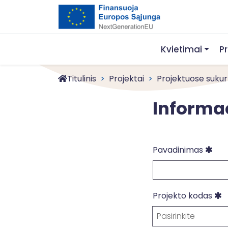
Kvietimai
P
Titulinis
Projektai
Projektuose sukur
Informac
Pai
Pavadinimas
P
Projekto kodas
Pasirinkite