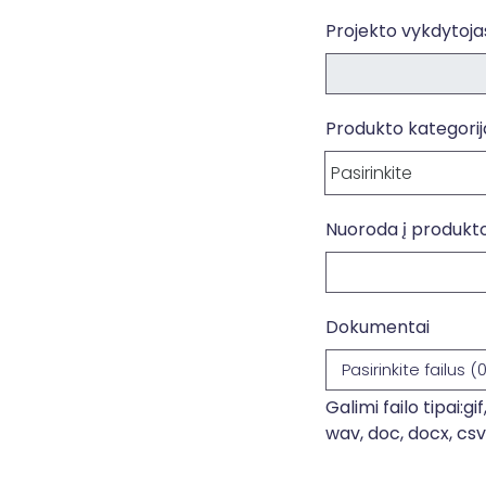
Projekto vykdytoja
Produkto kategori
Nuoroda į produkt
Paiešk
Dokumentai
Pasirinkite failus (
Galimi failo tipai:gi
wav, doc, docx, csv