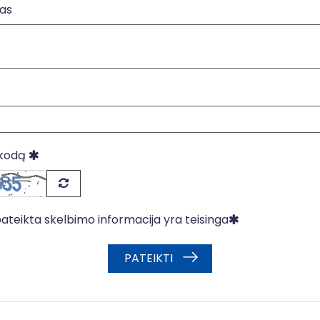
Paieška
as
a
Paieška
 kodą
pateikta skelbimo informacija yra teisinga
PATEIKTI