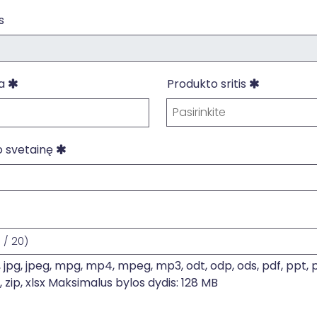
Paieška
s
Paieška
Paieška
ja
Produkto sritis
Pasirinkite
Paieška
o svetainę
a
0
/
20
)
f, jpg, jpeg, mpg, mp4, mpeg, mp3, odt, odp, ods, pdf, ppt, pptx,
, zip, xlsx Maksimalus bylos dydis: 128 MB