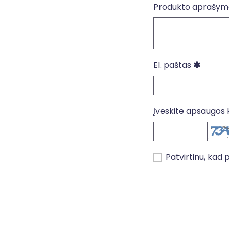
Produkto aprašym
Paiešk
El. paštas
Įveskite apsaugos
Patvirtinu, kad 