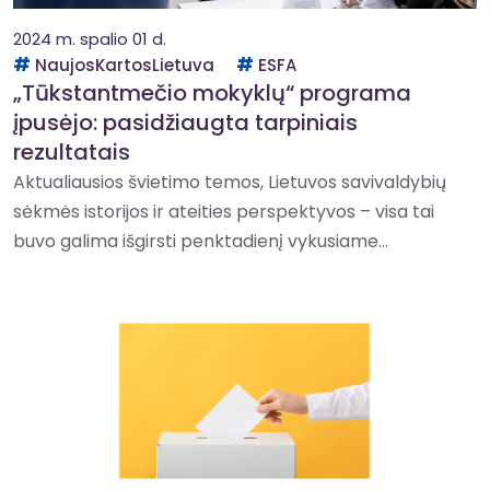
2024 m. spalio 01 d.
NaujosKartosLietuva
ESFA
„Tūkstantmečio mokyklų“ programa
įpusėjo: pasidžiaugta tarpiniais
rezultatais
Aktualiausios švietimo temos, Lietuvos savivaldybių
sėkmės istorijos ir ateities perspektyvos – visa tai
buvo galima išgirsti penktadienį vykusiame...