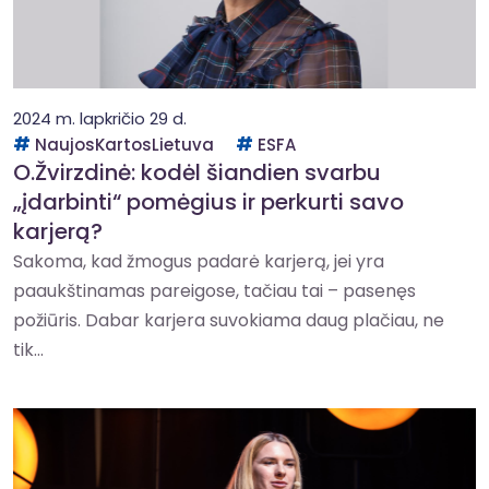
2024 m. lapkričio 29 d.
NaujosKartosLietuva
ESFA
O.Žvirzdinė: kodėl šiandien svarbu
„įdarbinti“ pomėgius ir perkurti savo
karjerą?
Sakoma, kad žmogus padarė karjerą, jei yra
paaukštinamas pareigose, tačiau tai – pasenęs
požiūris. Dabar karjera suvokiama daug plačiau, ne
tik...