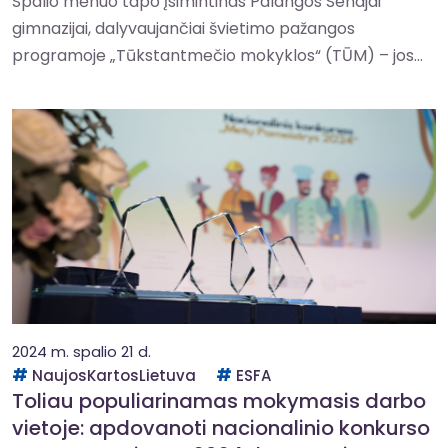
Spalio mėnuo tapo įsimintinas Palangos Senajai
gimnazijai, dalyvaujančiai švietimo pažangos
programoje „Tūkstantmečio mokyklos“ (TŪM) – jos...
2024 m. spalio 21 d.
NaujosKartosLietuva
ESFA
Toliau populiarinamas mokymasis darbo
vietoje: apdovanoti nacionalinio konkurso