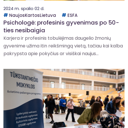
2024 m. spalio 02 d.
NaujosKartosLietuva
ESFA
Psichologė: profesinis gyvenimas po 50-
ties nesibaigia
Karjera ir profesinis tobulėjimas daugelio žmonių
gyvenime užima itin reikšmingą vietą, tačiau kai kalba
pakrypsta apie pokyčius ar visiškai naujus...