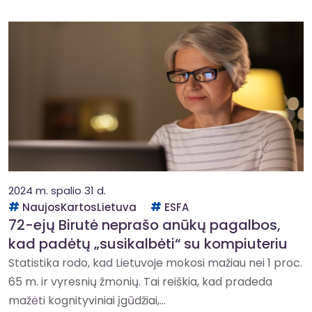
2024 m. spalio 31 d.
NaujosKartosLietuva
ESFA
72-ejų Birutė neprašo anūkų pagalbos,
kad padėtų „susikalbėti“ su kompiuteriu
Statistika rodo, kad Lietuvoje mokosi mažiau nei 1 proc.
65 m. ir vyresnių žmonių. Tai reiškia, kad pradeda
mažėti kognityviniai įgūdžiai,...