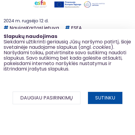
2024 m. rugsėjo 12 d.
NaujosKartosLietuva
ESFA
Paskelbtos dar trys „Metų Pameistrys
Slapukų naudojimas
Siekdami užtikrinti geriausią Jūsų naršymo patirtį, šioje
2024“ nominacijų laimėtojų istorijos
svetainėje naudojame slapukus (angl.
cookies
).
Norime pranešti, jog jau paskelbtos nominantų
Naršydami toliau, patvirtinsite savo sutikimą naudoti
slapukus. Savo sutikimą bet kada galėsite atšaukti,
istorijos, laimėjusios nominaciją „Metų meistras“
pakeisdami interneto naršyklės nustatymus ir
konkurse „Metų Pameistrys 2024“. Už labiausiai...
ištrindami įrašytus slapukus.
DAUGIAU PASIRINKIMŲ
SUTINKU
BDAR