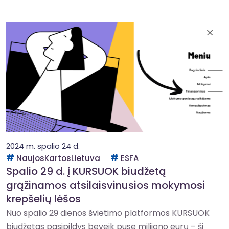
2024 m. spalio 24 d.
NaujosKartosLietuva
ESFA
Spalio 29 d. į KURSUOK biudžetą
grąžinamos atsilaisvinusios mokymosi
krepšelių lėšos
Nuo spalio 29 dienos švietimo platformos KURSUOK
biudžetas pasipildys beveik puse milijono eurų – ši