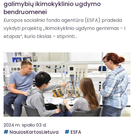
galimybių ikimokyklinio ugdymo
bendruomenei
Europos socialinio fondo agentūra (ESFA) pradeda
vykdyti projektą „Ikimokyklinio ugdymo gerinimas - I
etapas“, kurio tikslas – stiprinti...
2024 m. spalio 03 d.
NaujosKartosLietuva
ESFA