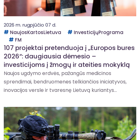
2026 m. rugpjūčio 07 d.
NaujosKartosLietuva
InvesticijųPrograma
FM
107 projektai pretenduoja į „Europos bures
2026“: daugiausia dėmesio –
investicijoms į žmogų ir ateities mokyklą
Naujos ugdymo erdvės, pažangūs medicinos
sprendimai, bendruomenes telkiančios iniciatyvos,
inovacijos versle ir tvaresnę Lietuvą kuriantys...