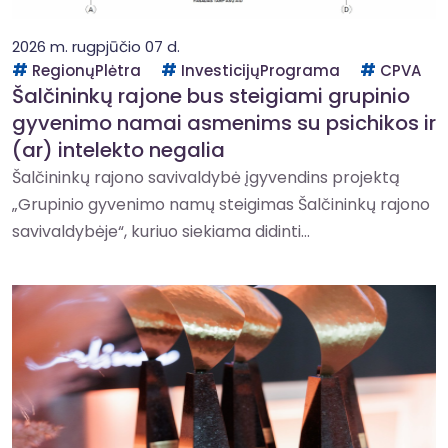
2026 m. rugpjūčio 07 d.
RegionųPlėtra
InvesticijųPrograma
CPVA
Šalčininkų rajone bus steigiami grupinio
gyvenimo namai asmenims su psichikos ir
(ar) intelekto negalia
Šalčininkų rajono savivaldybė įgyvendins projektą
„Grupinio gyvenimo namų steigimas Šalčininkų rajono
savivaldybėje“, kuriuo siekiama didinti...