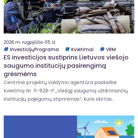
2026 m. rugpjūčio 05 d.
InvesticijųPrograma
Kvietimai
VRM
ES investicijos sustiprins Lietuvos viešojo
saugumo institucijų pasirengimą
grėsmėms
Centrinė projektų valdymo agentūra paskelbė
kvietimą Nr. 11-828-P „Viešąjį saugumą užtikrinančių
institucijų pajėgumų stiprinimas“, kuris skirtas...