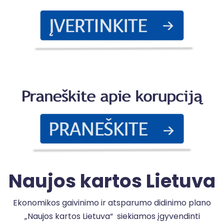
P
a
k
Naujos kartos Lietuva
Ekonomikos gaivinimo ir atsparumo didinimo plano
„Naujos kartos Lietuva“ siekiamos įgyvendinti