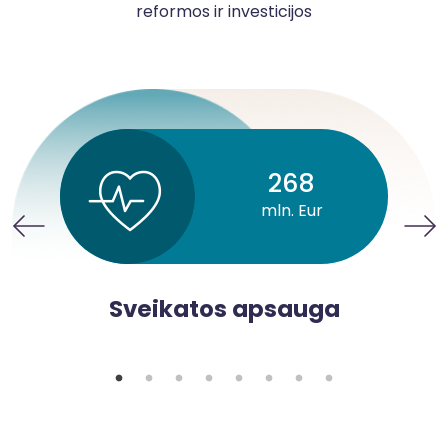
reformos ir investicijos
268
mln. Eur
Sveikatos apsauga