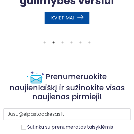
galimybės verslui
sų
KVIETIMAI
nį
je
s
Prenumeruokite
naujienlaiškį ir sužinokite visas
naujienas pirmieji!
Sutinku su prenumeratos taisyklėmis