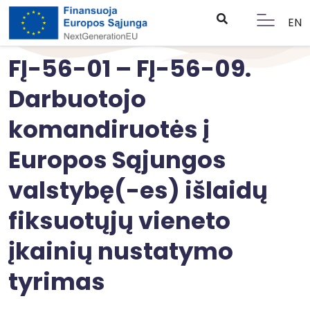
EN
FĮ-56-01 – FĮ-56-09.
Darbuotojo
komandiruotės į
Europos Sąjungos
valstybę(-es) išlaidų
fiksuotųjų vieneto
įkainių nustatymo
tyrimas