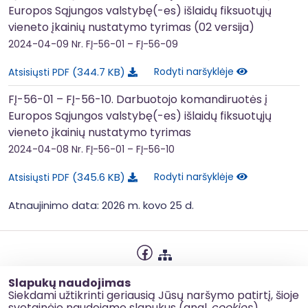
Europos Sąjungos valstybę(-es) išlaidų fiksuotųjų
vieneto įkainių nustatymo tyrimas (02 versija)
2024-04-09
Nr. FĮ-56-01 – FĮ-56-09
344.7 KB
Rodyti naršyklėje
Atsisiųsti PDF
FĮ-56-01 – FĮ-56-10. Darbuotojo komandiruotės į
Europos Sąjungos valstybę(-es) išlaidų fiksuotųjų
vieneto įkainių nustatymo tyrimas
2024-04-08
Nr. FĮ-56-01 – FĮ-56-10
345.6 KB
Rodyti naršyklėje
Atsisiųsti PDF
Atnaujinimo data: 2026 m. kovo 25 d.
Privatumo politika
Slapukų naudojimas
Slapukų naudojimas
Siekdami užtikrinti geriausią Jūsų naršymo patirtį, šioje
svetainėje naudojame slapukus (angl.
cookies
).