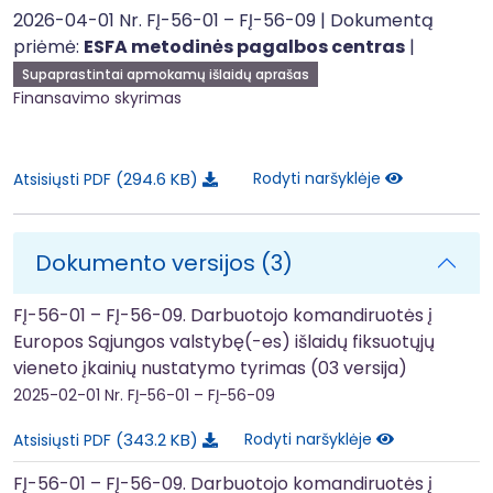
2026-04-01 Nr. FĮ-56-01 – FĮ-56-09 | Dokumentą
priėmė:
ESFA metodinės pagalbos centras
|
Supaprastintai apmokamų išlaidų aprašas
Finansavimo skyrimas
294.6 KB
Rodyti naršyklėje
Atsisiųsti PDF
Dokumento versijos (3)
FĮ-56-01 – FĮ-56-09. Darbuotojo komandiruotės į
Europos Sąjungos valstybę(-es) išlaidų fiksuotųjų
vieneto įkainių nustatymo tyrimas (03 versija)
2025-02-01
Nr. FĮ-56-01 – FĮ-56-09
343.2 KB
Rodyti naršyklėje
Atsisiųsti PDF
FĮ-56-01 – FĮ-56-09. Darbuotojo komandiruotės į