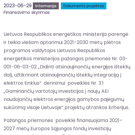
2023-06-29
Informacija
Dokumento projektas
Finansavimo skyrimas
Lietuvos Respublikos energetikos ministerija parengė
ir teikia viešam aptarimui 2021–2030 metų plėtros
programos valdytojos Lietuvos Respublikos
energetikos ministerijos pažangos priemonės Nr. 03-
001-06-03-02 „Didinti atsinaujinančių energijos išteklių
dalį, užtikrinant atsinaujinančių išteklių integraciją į
elektros tinklus“ derinimui poveiklės Nr. 3.1
„Gaminančių vartotojų investicijos į naujų AEI
naudojančių elektros energijos gamybos pajėgumų
sukūrimą visoje Lietuvoje“ projektų atrankos kriterijus.
Pažangos priemonės poveiklė finansuojama 2021–
2027 metų Europos Sąjungos fondų investicijų