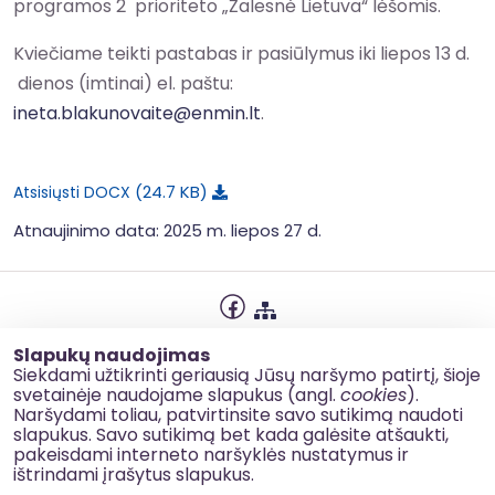
programos 2 prioriteto „Žalesnė Lietuva“ lėšomis.
Kviečiame teikti pastabas ir pasiūlymus iki liepos 13 d.
dienos (imtinai) el. paštu:
ineta.blakunovaite@enmin.lt
.
24.7 KB
Atsisiųsti DOCX
Atnaujinimo data: 2025 m. liepos 27 d.
Privatumo politika
Slapukų naudojimas
Slapukų naudojimas
Siekdami užtikrinti geriausią Jūsų naršymo patirtį, šioje
svetainėje naudojame slapukus (angl.
cookies
).
Korupcijos prevencija
Naršydami toliau, patvirtinsite savo sutikimą naudoti
slapukus. Savo sutikimą bet kada galėsite atšaukti,
Kontaktai
pakeisdami interneto naršyklės nustatymus ir
ištrindami įrašytus slapukus.