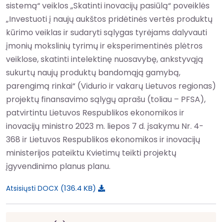
sistemą“ veiklos „Skatinti inovacijų pasiūlą“ poveiklės
„Investuoti į naujų aukštos pridėtinės vertės produktų
kūrimo veiklas ir sudaryti sąlygas tyrėjams dalyvauti
įmonių mokslinių tyrimų ir eksperimentinės plėtros
veiklose, skatinti intelektinę nuosavybę, ankstyvąją
sukurtų naujų produktų bandomąją gamybą,
parengimą rinkai“ (Vidurio ir vakarų Lietuvos regionas)
projektų finansavimo sąlygų aprašu (toliau – PFSA),
patvirtintu Lietuvos Respublikos ekonomikos ir
inovacijų ministro 2023 m. liepos 7 d. įsakymu Nr. 4-
368 ir Lietuvos Respublikos ekonomikos ir inovacijų
ministerijos pateiktu Kvietimų teikti projektų
įgyvendinimo planus planu.
136.4 KB
Atsisiųsti DOCX