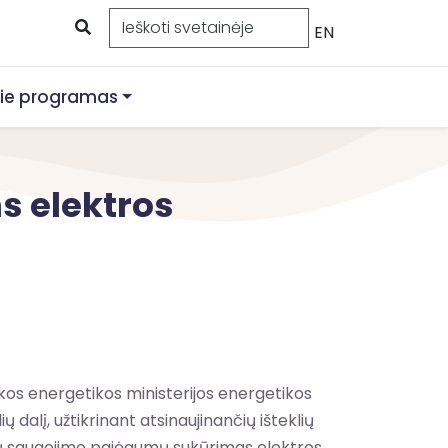
EN
ie programas
s elektros
os energetikos ministerijos energetikos
alį, užtikrinant atsinaujinančių išteklių
teklių saugojimo pajėgumų sukūrimas elektros