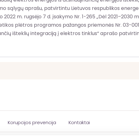
 sąlygų aprašu, patvirtintu Lietuvos respublikos energeti
ro 2022 m. rugsėjo 7 d. įsakymo Nr. 1-265 „Dėl 2021–2030
getikos plėtros programos pažangos priemonės Nr. 03-001-
inančių išteklių integraciją į elektros tinklus“ aprašo patvir
Korupcijos prevencija
Kontaktai