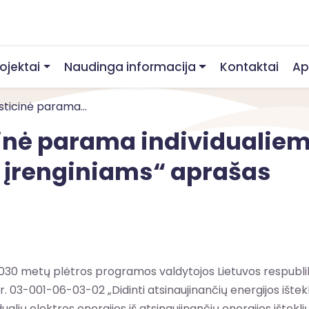
rojektai
Naudinga informacija
Kontaktai
Ap
sticinė parama...
inė parama individualiem
 įrenginiams“ aprašas
30 metų plėtros programos valdytojos Lietuvos respublik
-001-06-03-02 „Didinti atsinaujinančių energijos išteklių d
ividualių elektros energijos iš atsinaujinančių energijos iš