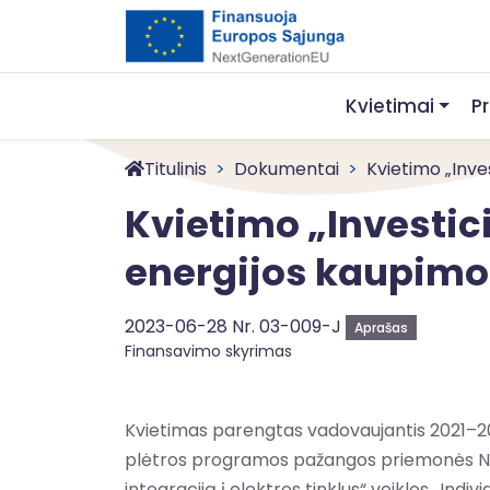
Kvietimai
P
Titulinis
Dokumentai
Kvietimo „Inve
Kvietimo „Investic
energijos kaupimo
2023-06-28 Nr. 03-009-J
Aprašas
Finansavimo skyrimas
Kvietimas parengtas vadovaujantis 2021–20
plėtros programos pažangos priemonės Nr. 03
integraciją į elektros tinklus“ veiklos „Ind