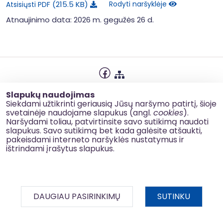
215.5 KB
Rodyti naršyklėje
Atsisiųsti PDF
Atnaujinimo data: 2026 m. gegužės 26 d.
Privatumo politika
Slapukų naudojimas
Slapukų naudojimas
Siekdami užtikrinti geriausią Jūsų naršymo patirtį, šioje
svetainėje naudojame slapukus (angl.
cookies
).
Korupcijos prevencija
Naršydami toliau, patvirtinsite savo sutikimą naudoti
slapukus. Savo sutikimą bet kada galėsite atšaukti,
Kontaktai
pakeisdami interneto naršyklės nustatymus ir
ištrindami įrašytus slapukus.
© 2026 esinvesticijos.lt
DAUGIAU PASIRINKIMŲ
SUTINKU
BDAR