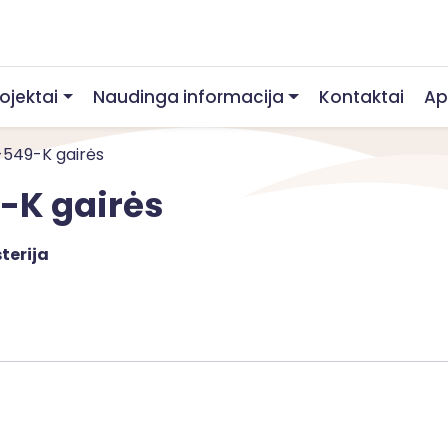
rojektai
Naudinga informacija
Kontaktai
Ap
1-549-K gairės
9-K gairės
terija