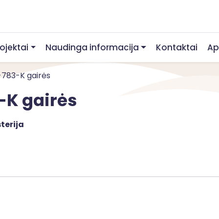
rojektai
Naudinga informacija
Kontaktai
Ap
1-783-K gairės
-K gairės
terija