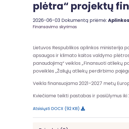
plėtra“ projektų f
2026-06-03 Dokumentą priėmė:
Aplinkos
Finansavimo skyrimas
Lietuvos Respublikos aplinkos ministerija 
apsaugos ir klimato kaitos valdymo plėtro
panaudojimą“ veiklos „Finansuoti atliekų p
poveiklės „Žaliųjų atliekų perdirbimo pajė
Veikla finansuojama 2021–2027 metų Europ
Kviečiame teikti pastabas ir pasiūlymus iki 2
92 KB
Atsisiųsti DOCX