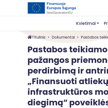
Kvietimai
P
Titulinis
Dokumentai
Pastabos teikiam
Pastabos teikiamos 
pažangos priemonės
perdirbimą ir antr
„Finansuoti atliek
infrastruktūros mo
diegimą“ poveiklės