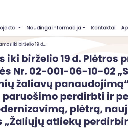
rojektai
Naudinga informacija
Kontaktai
Ap
os iki birželio 19 d....
iki birželio 19 d. Plėtros
 Nr. 02-001-06-10-02 „Sk
inių žaliavų panaudojimą“
ų paruošimo perdirbti ir p
dernizavimą, plėtrą, nauj
 „Žaliųjų atliekų perdir