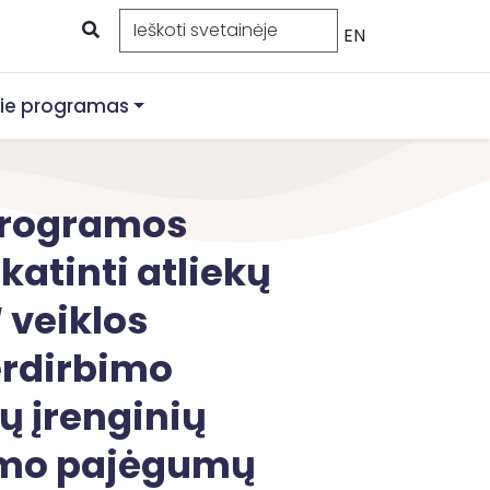
EN
ie programas
 programos
atinti atliekų
 veiklos
erdirbimo
ų įrenginių
bimo pajėgumų