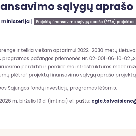
inansavimo sąlygų aprašo
 ministerija
|
Projektų finansavimo sąlygų aprašo (PFSA) projektas
parengė ir teikia viešam aptarimui 2022–2030 metų Lietuvos
s programos pažangos priemonės Nr. 02-001-06-10-02 „Skati
aruošimo perdirbti ir perdirbimo infrastruktūros moderniza
gumų plėtra“ projektų finansavimo sąlygų aprašo projektą
os Sąjungos fondų investicijų programos lėšomis.
026 m. birželio 19 d. (imtinai) el. paštu:
egle.tolvaisiene