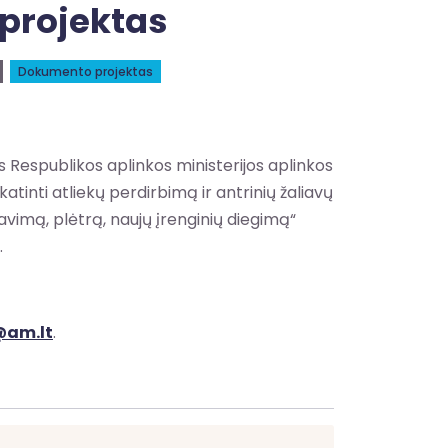
 projektas
Dokumento projektas
 Respublikos aplinkos ministerijos aplinkos
nti atliekų perdirbimą ir antrinių žaliavų
vimą, plėtrą, naujų įrenginių diegimą“
.
@am.lt
.