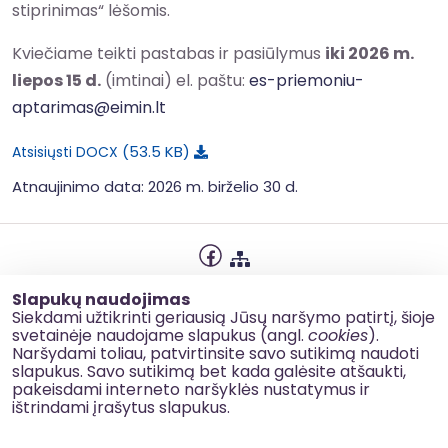
stiprinimas“ lėšomis.
Kviečiame teikti pastabas ir pasiūlymus
iki 2026 m.
liepos 15 d.
(imtinai) el. paštu:
es-priemoniu-
aptarimas@eimin.lt
53.5 KB
Atsisiųsti DOCX
Atnaujinimo data: 2026 m. birželio 30 d.
Privatumo politika
Slapukų naudojimas
Slapukų naudojimas
Siekdami užtikrinti geriausią Jūsų naršymo patirtį, šioje
svetainėje naudojame slapukus (angl.
cookies
).
Korupcijos prevencija
Naršydami toliau, patvirtinsite savo sutikimą naudoti
slapukus. Savo sutikimą bet kada galėsite atšaukti,
Kontaktai
pakeisdami interneto naršyklės nustatymus ir
ištrindami įrašytus slapukus.
© 2026 esinvesticijos.lt