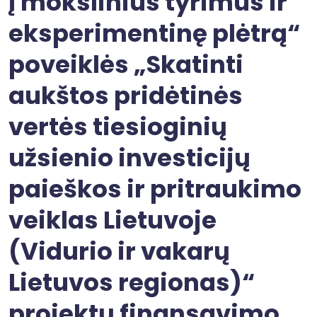
į mokslinius tyrimus ir
eksperimentinę plėtrą“
poveiklės „Skatinti
aukštos pridėtinės
vertės tiesioginių
užsienio investicijų
paieškos ir pritraukimo
veiklas Lietuvoje
(Vidurio ir vakarų
Lietuvos regionas)“
projektų finansavimo