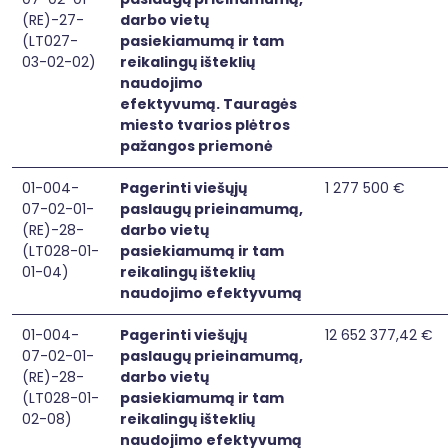
(RE)-27-
darbo vietų
(LT027-
pasiekiamumą ir tam
03-02-02)
reikalingų išteklių
naudojimo
efektyvumą. Tauragės
miesto tvarios plėtros
pažangos priemonė
01-004-
Pagerinti viešųjų
1 277 500 €
07-02-01-
paslaugų prieinamumą,
(RE)-28-
darbo vietų
(LT028-01-
pasiekiamumą ir tam
01-04)
reikalingų išteklių
naudojimo efektyvumą
01-004-
Pagerinti viešųjų
12 652 377,42 €
07-02-01-
paslaugų prieinamumą,
(RE)-28-
darbo vietų
(LT028-01-
pasiekiamumą ir tam
02-08)
reikalingų išteklių
naudojimo efektyvumą