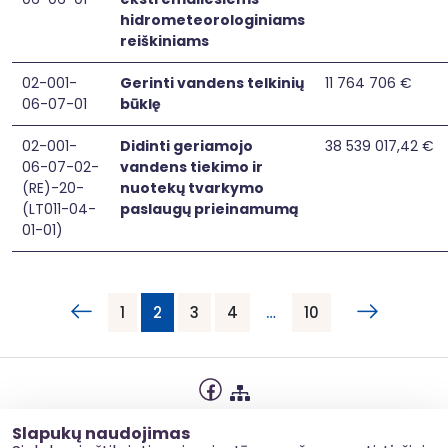
hidrometeorologiniams
reiškiniams
02-001-
Gerinti vandens telkinių
11 764 706 €
06-07-01
būklę
02-001-
Didinti geriamojo
38 539 017,42 €
06-07-02-
vandens tiekimo ir
(RE)-20-
nuotekų tvarkymo
(LT011-04-
paslaugų prieinamumą
01-01)
1
2
3
4
…
10
Privatumo politika
Slapukų naudojimas