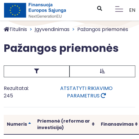
EN
Titulinis
Įgyvendinimas
Pažangos priemonės
Pažangos priemonės
Rezultatai:
ATSTATYTI RIKIAVIMO
245
PARAMETRUS
Priemonė (reforma ar
Rikiuoti
Rikiuoti
Numeris
Finansavimas
investicija)