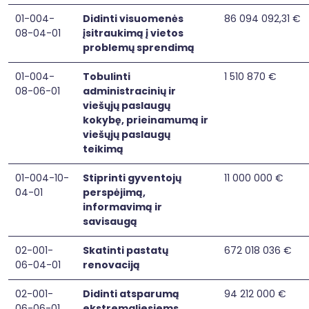
01-004-
Didinti visuomenės
86 094 092,31 €
08-04-01
įsitraukimą į vietos
problemų sprendimą
01-004-
Tobulinti
1 510 870 €
08-06-01
administracinių ir
viešųjų paslaugų
kokybę, prieinamumą ir
viešųjų paslaugų
teikimą
01-004-10-
Stiprinti gyventojų
11 000 000 €
04-01
perspėjimą,
informavimą ir
savisaugą
02-001-
Skatinti pastatų
672 018 036 €
06-04-01
renovaciją
02-001-
Didinti atsparumą
94 212 000 €
06-06-01
ekstremaliesiems