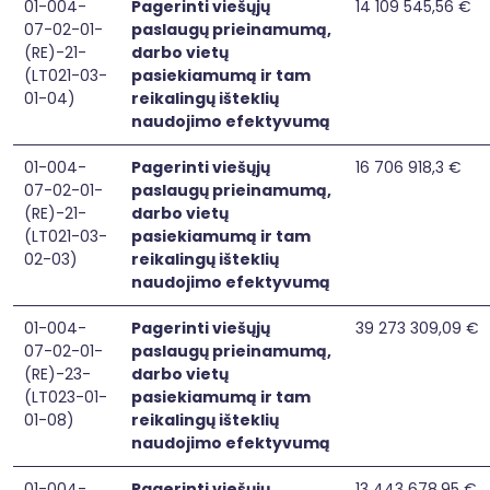
01-004-
Pagerinti viešųjų
14 109 545,56 €
07-02-01-
paslaugų prieinamumą,
(RE)-21-
darbo vietų
(LT021-03-
pasiekiamumą ir tam
01-04)
reikalingų išteklių
naudojimo efektyvumą
01-004-
Pagerinti viešųjų
16 706 918,3 €
07-02-01-
paslaugų prieinamumą,
(RE)-21-
darbo vietų
(LT021-03-
pasiekiamumą ir tam
02-03)
reikalingų išteklių
naudojimo efektyvumą
01-004-
Pagerinti viešųjų
39 273 309,09 €
07-02-01-
paslaugų prieinamumą,
(RE)-23-
darbo vietų
(LT023-01-
pasiekiamumą ir tam
01-08)
reikalingų išteklių
naudojimo efektyvumą
01-004-
Pagerinti viešųjų
13 443 678,95 €