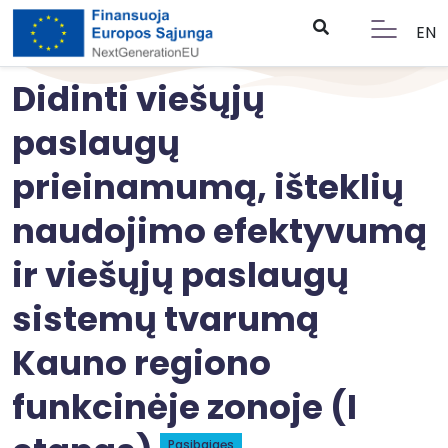
EN
Didinti viešųjų
paslaugų
prieinamumą, išteklių
naudojimo efektyvumą
ir viešųjų paslaugų
sistemų tvarumą
Kauno regiono
funkcinėje zonoje (I
Pasibaigęs