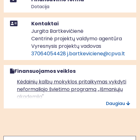
Dotacija
Kontaktai
Jurgita Bartkevičienė
Centrinė projektų valdymo agentūra
Vyresnysis projektų vadovas
37064054428
j.bartkeviciene@cpva.lt
Finansuojamos veiklos
Kėdainių kalbų mokyklos pritaikymas vykdyti
neformaliojo švietimo programą „Išmaniųjų
akademija"
Daugiau
Informacinių technologijų ir techninės kūrybos
projektas Kaišiadorių, Jonavos ir Raseinių rajonų
savivaldybėse
Paieška