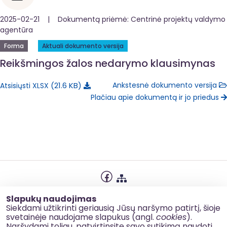
2025-02-21 | Dokumentą priėmė: Centrinė projektų valdymo
agentūra
Forma
Aktuali dokumento versija
Reikšmingos žalos nedarymo klausimynas
21.6 KB
Ankstesnė dokumento versija
Atsisiųsti XLSX
Plačiau apie dokumentą ir jo priedus
Privatumo politika
Slapukų naudojimas
Slapukų naudojimas
Siekdami užtikrinti geriausią Jūsų naršymo patirtį, šioje
svetainėje naudojame slapukus (angl.
cookies
).
Korupcijos prevencija
Naršydami toliau, patvirtinsite savo sutikimą naudoti