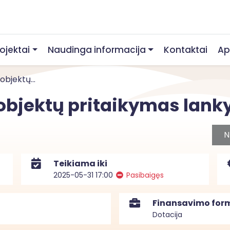
rojektai
Naudinga informacija
Kontaktai
Ap
objektų...
 objektų pritaikymas lank
N
Teikiama iki
2025-05-31 17:00
Pasibaigęs
Finansavimo for
Dotacija