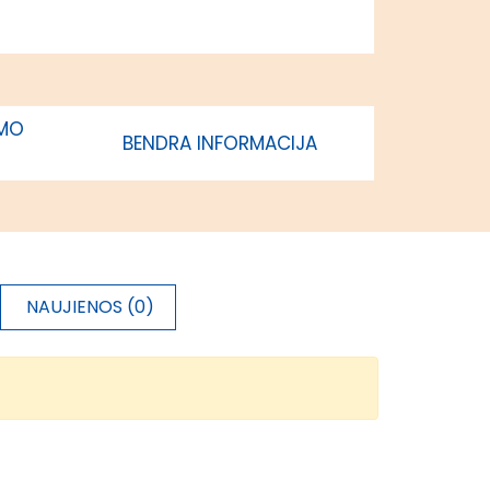
regionas
85%
Vidurio ir
vakarų
Lietuvos
IMO
BENDRA INFORMACIJA
regionas
NAUJIENOS (0)