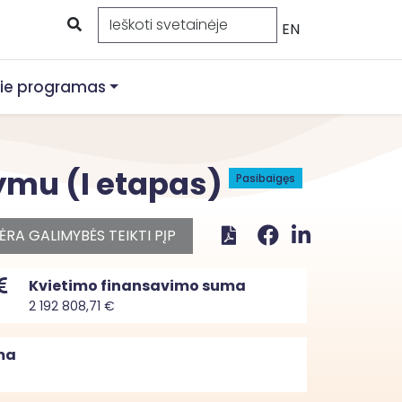
EN
ie programas
ymu (I etapas)
Pasibaigęs
ĖRA GALIMYBĖS TEIKTI PĮP
Kvietimo finansavimo suma
2 192 808,71 €
ma