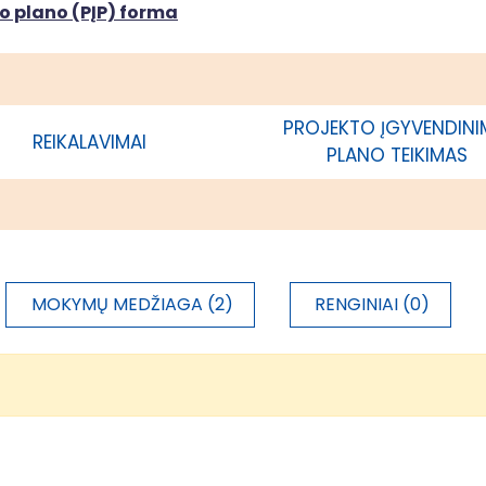
o plano (PĮP) forma
 rajono savivaldybės administracija
1 200 000,00 €
PROJEKTO ĮGYVENDIN
REIKALAVIMAI
PLANO TEIKIMAS
MOKYMŲ MEDŽIAGA (2)
RENGINIAI (0)