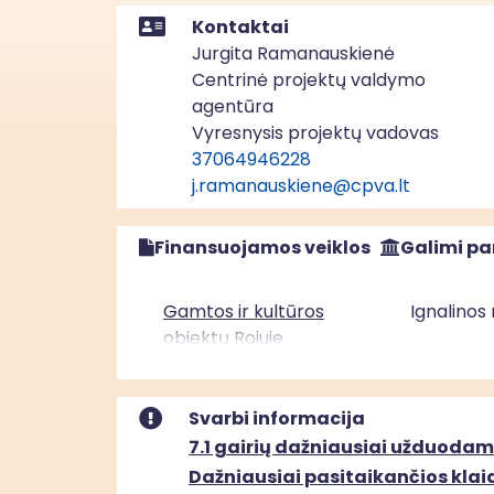
Kontaktai
Jurgita Ramanauskienė
Centrinė projektų valdymo
agentūra
Vyresnysis projektų vadovas
37064946228
j.ramanauskiene@cpva.lt
Finansuojamos veiklos
Galimi pa
Gamtos ir kultūros
Ignalinos
objektų Rojuje
pritaikymas lankymui
Svarbi informacija
Lūšių ežero pritaikymas
Ignalinos
7.1 gairių dažniausiai užduodam
lankymui
Dažniausiai pasitaikančios klaido