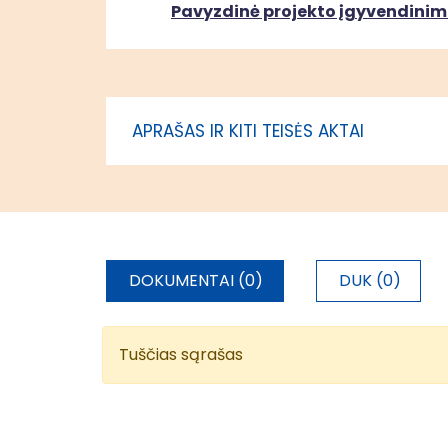
Pavyzdinė projekto įgyvendinim
Gavio ežero pritaikymas
Ignalinos
lankymui
APRAŠAS IR KITI TEISĖS AKTAI
DOKUMENTAI (0)
DUK (0)
Tuščias sąrašas