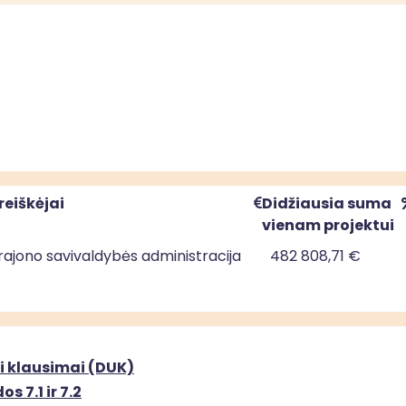
reiškėjai
Didžiausia suma
vienam projektui
 rajono savivaldybės administracija
482 808,71 €
 rajono savivaldybės administracija
510 000,00 €
i klausimai (DUK)
s 7.1 ir 7.2