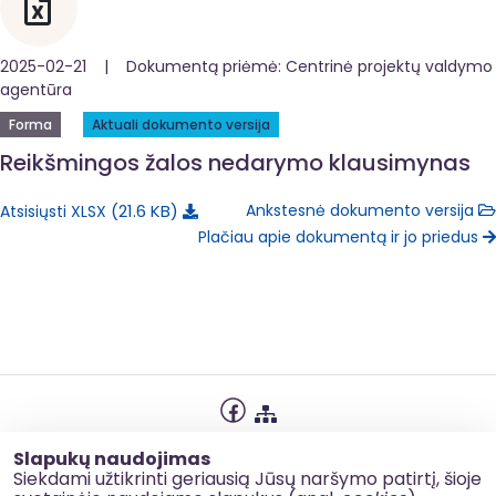
2025-02-21 | Dokumentą priėmė: Centrinė projektų valdymo
agentūra
Forma
Aktuali dokumento versija
Reikšmingos žalos nedarymo klausimynas
21.6 KB
Ankstesnė dokumento versija
Atsisiųsti XLSX
Plačiau apie dokumentą ir jo priedus
Privatumo politika
Slapukų naudojimas
Slapukų naudojimas
Siekdami užtikrinti geriausią Jūsų naršymo patirtį, šioje