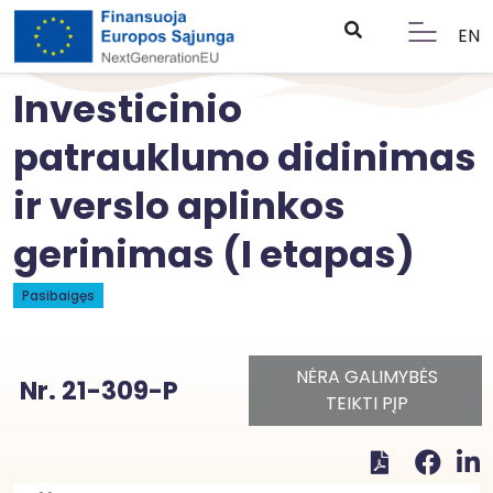
EN
Investicinio
patrauklumo didinimas
ir verslo aplinkos
gerinimas (I etapas)
Pasibaigęs
NĖRA GALIMYBĖS
Nr. 21-309-P
TEIKTI PĮP